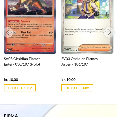
SV03 Obsidian Flames
SV03 Obsidian Flames
Entei - 030/197 (Holo)
Arven - 186/197
Current
Current
kr.
10,00
kr.
10,00
price
price
is:
is:
TILFØJ TIL KURV
TILFØJ TIL KURV
kr. 39,95.
kr. 39,95.
FIRMA