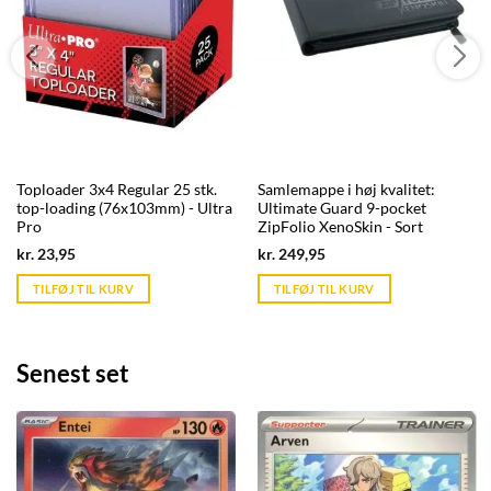
Toploader 3x4 Regular 25 stk.
Samlemappe i høj kvalitet:
top-loading (76x103mm) - Ultra
Ultimate Guard 9-pocket
Pro
ZipFolio XenoSkin - Sort
Current
Current
kr.
23,95
kr.
249,95
price
price
is:
is:
TILFØJ TIL KURV
TILFØJ TIL KURV
kr. 39,95.
kr. 39,95.
Senest set