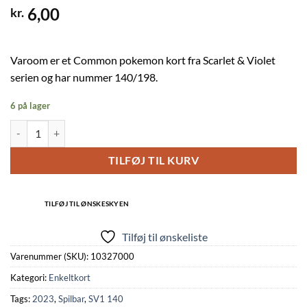
6,00
kr.
Varoom er et Common pokemon kort fra Scarlet & Violet
serien og har nummer 140/198.
6 på lager
Varoom - 140/198 - Reverse antal
TILFØJ TIL KURV
TILFØJ TIL ØNSKESKYEN
Tilføj til ønskeliste
Varenummer (SKU):
10327000
Kategori:
Enkeltkort
Tags:
2023
,
Spilbar
,
SV1 140