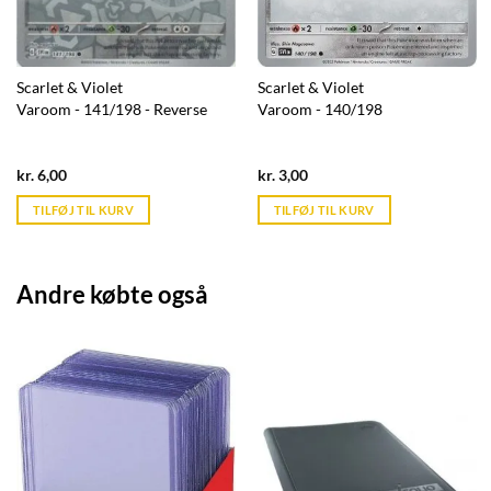
Scarlet & Violet
Scarlet & Violet
Varoom - 141/198 - Reverse
Varoom - 140/198
Current
Current
kr.
6,00
kr.
3,00
price
price
is:
is:
TILFØJ TIL KURV
TILFØJ TIL KURV
kr. 39,95.
kr. 39,95.
Andre købte også