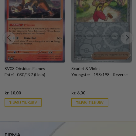
SV03 Obsidian Flames
Scarlet & Violet
Entei - 030/197 (Holo)
Youngster - 198/198 - Reverse
Current
Current
kr.
10,00
kr.
6,00
price
price
is:
is:
TILFØJ TIL KURV
TILFØJ TIL KURV
kr. 39,95.
kr. 39,95.
FIRMA