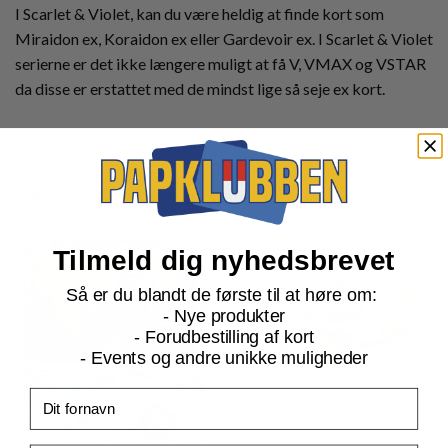
I Scarlet & Violet, kan du være heldig at finde kort som
Miraidon ex, Koraidon ex eller Gardevoir ex. I Scarlet & Violet
serierne er det ikke længere muligt at få V, VMAX og VSTAR
da disse er erstattet med de mindst lige så seje ex kort.
Relaterede produkter
Tilmeld dig nyhedsbrevet
Så er du blandt de første til at høre om:
- Nye produkter
- Forudbestilling af kort
- Events og andre unikke muligheder
Fornavn