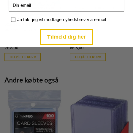
Email
Samtykke
Ja tak, jeg vil modtage nyhedsbrev via e-mail
Scarlet & Violet
Scarlet & Violet
Varoom - 141/198 - Reverse
Starly - 148/198
Tilmeld dig her
Current
Current
kr.
6,00
kr.
6,00
price
price
is:
is:
TILFØJ TIL KURV
TILFØJ TIL KURV
kr. 39,95.
kr. 39,95.
Andre købte også