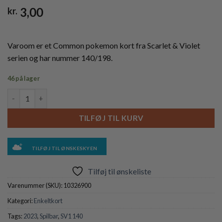
3,00
kr.
Varoom er et Common pokemon kort fra Scarlet & Violet
serien og har nummer 140/198.
46 på lager
Varoom - 140/198 antal
TILFØJ TIL KURV
TILFØJ TIL ØNSKESKYEN
Tilføj til ønskeliste
Varenummer (SKU):
10326900
Kategori:
Enkeltkort
Tags:
2023
,
Spilbar
,
SV1 140