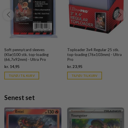
Soft penny/card sleeves
Toploader 3x4 Regular 25 stk.
(Klar)100 stk. top-loading
top-loading (76x103mm) - Ultra
(66,7x92mm) - Ultra Pro
Pro
Current
Current
kr.
14,95
kr.
23,95
price
price
is:
is:
TILFØJ TIL KURV
TILFØJ TIL KURV
kr. 39,95.
kr. 39,95.
Senest set