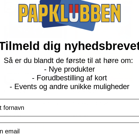
Tilmeld dig nyhedsbreve
Så er du blandt de første til at høre om:
- Nye produkter
- Forudbestilling af kort
- Events og andre unikke muligheder
Scarlet & Violet
Scarlet & Violet
navn
Revavroom - 142/198 (Holo)
Mankey - 107/198
Current
Current
kr.
10,00
kr.
3,00
price
price
is:
is:
il
TILFØJ TIL KURV
TILFØJ TIL KURV
kr. 39,95.
kr. 39,95.