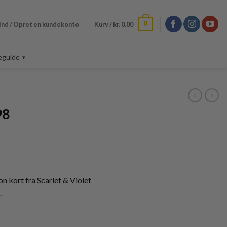
0
ind / Opret en kundekonto
Kurv /
kr.
0,00
eguide
98
kort fra Scarlet & Violet
.