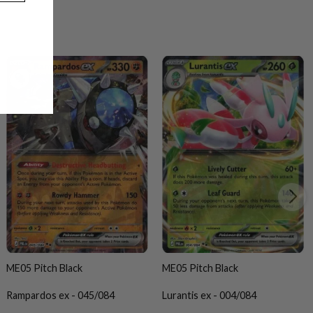
ME05 Pitch Black
ME05 Pitch Black
Rampardos ex - 045/084
Lurantis ex - 004/084