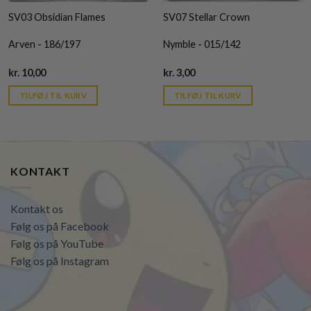
SV03 Obsidian Flames
SV07 Stellar Crown
Arven - 186/197
Nymble - 015/142
Current
Current
kr.
10,00
kr.
3,00
price
price
is:
is:
TILFØJ TIL KURV
TILFØJ TIL KURV
kr. 39,95.
kr. 39,95.
KONTAKT
Kontakt os
Følg os på Facebook
Følg os på YouTube
Følg os på Instagram