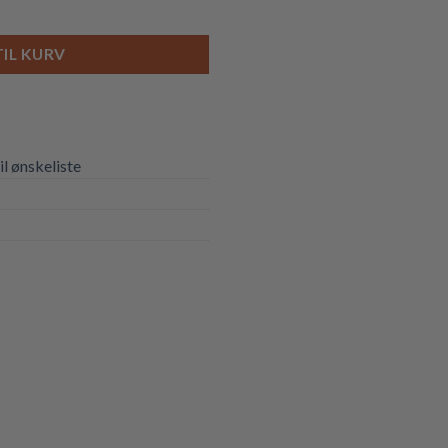
TIL KURV
til ønskeliste