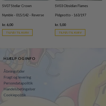
SV07 Stellar Crown
SV03 Obsidian Flames
Nymble - 015/142 - Reverse
Pidgeotto - 163/197
Current
Current
kr.
6,00
kr.
5,00
price
price
is:
is:
TILFØJ TIL KURV
TILFØJ TIL KURV
kr. 39,95.
kr. 39,95.
HJÆLP OG INFO
Åbningstider
Fragt og levering
Persondatapolitik
Handelsbetingelser
Cookiepolitik