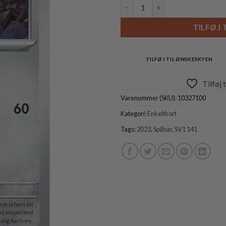
Varoom - 141/198 antal
TILFØJ 
TILFØJ TIL ØNSKESKYEN
Tilføj 
Varenummer (SKU):
10327100
Kategori:
Enkeltkort
Tags:
2023
,
Spilbar
,
SV1 141