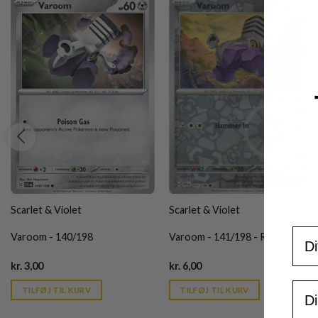
Scarlet & Violet
Scarlet & Violet
For
Varoom - 140/198
Varoom - 141/198 - Reverse
Current
Current
kr.
3,00
kr.
6,00
price
price
is:
is:
Ema
TILFØJ TIL KURV
TILFØJ TIL KURV
kr. 39,95.
kr. 39,95.