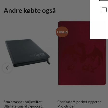
Andre købte også
Sa
Tilbud
Samlemappe i høj kvalitet:
Charizard 9-pocket zippered
Ultimate Guard 9-pocket
Pro-Binder