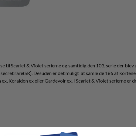
se til Scarlet & Violet serierne og samtidig den 103. serie der blev
secret rare(SR). Desuden er det muligt at samle de 186 af kortene 
n ex, Koraidon ex eller Gardevoir ex. I Scarlet & Violet serierne e