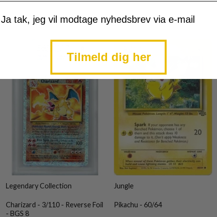
mtykke
Ja tak, jeg vil modtage nyhedsbrev via e-mail
Tilmeld dig her
Legendary Collection
Jungle
Charizard - 3/110 - Reverse Foil
Pikachu - 60/64
- BGS 8