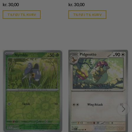
Current
Current
kr.
30,00
kr.
30,00
price
price
is:
is:
TILFØJ TIL KURV
TILFØJ TIL KURV
kr. 39,95.
kr. 39,95.