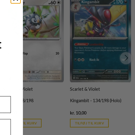
t
Scarlet & Violet
Scarlet & Violet
Starly - 148/198
Kingambit - 134/198 (Holo)
Current
Current
kr.
6,00
kr.
10,00
price
price
is:
is:
TILFØJ TIL KURV
TILFØJ TIL KURV
kr. 39,95.
kr. 39,95.