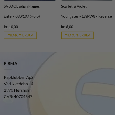
SV03 Obsidian Flames
Scarlet & Violet
Entei - 030/197 (Holo)
Youngster - 198/198 - Reverse
Current
Current
kr.
10,00
kr.
6,00
price
price
is:
is:
TILFØJ TIL KURV
TILFØJ TIL KURV
kr. 39,95.
kr. 39,95.
FIRMA
Papklubben ApS
Ved Klædebo 14
2970 Hørsholm
CVR: 40704647