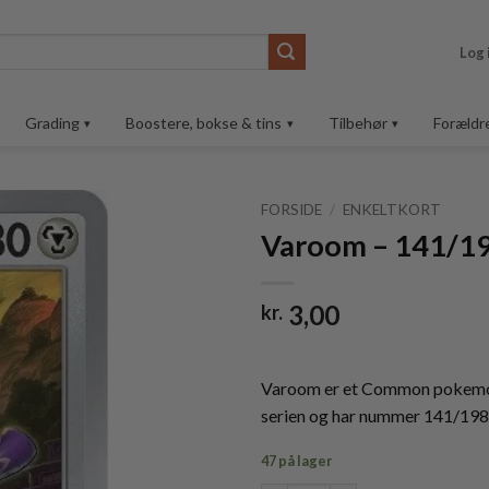
Log 
Grading
Boostere, bokse & tins
Tilbehør
Forældr
FORSIDE
/
ENKELTKORT
Varoom – 141/1
Tilføj til
ønskeliste
3,00
kr.
Varoom er et Common pokemon 
serien og har nummer 141/198
47 på lager