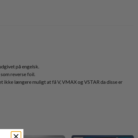
 udgivet på engelsk.
som reverse foil.
r det ikke længere muligt at få V, VMAX og VSTAR da disse er