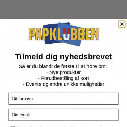
Relaterede produkter
Tilmeld dig nyhedsbrevet
Så er du blandt de første til at høre om:
- Nye produkter
- Forudbestilling af kort
- Events og andre unikke muligheder
Fornavn
Email
MEP Black Star Promo
MEP Black Star Promo
Oricorio ex - MEP024
Mega Charizard Y ex - MEP030