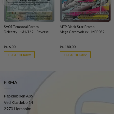
SV05 Temporal Forces
MEP Black Star Promo
Delcatty - 131/162 - Reverse
Mega Gardevoir ex - MEP032
Current
Current
kr.
6,00
kr.
180,00
price
price
is:
is:
TILFØJ TIL KURV
TILFØJ TIL KURV
kr. 39,95.
kr. 39,95.
FIRMA
Papklubben ApS
Ved Klædebo 14
2970 Hørsholm