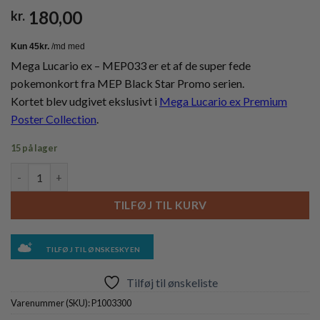
180,00
kr.
Mega Lucario ex – MEP033 er et af de super fede
pokemonkort fra MEP Black Star Promo serien.
Kortet blev udgivet ekslusivt i
Mega Lucario ex Premium
Poster Collection
.
15 på lager
Mega Lucario ex - MEP033 antal
TILFØJ TIL KURV
TILFØJ TIL ØNSKESKYEN
Tilføj til ønskeliste
Varenummer (SKU):
P1003300