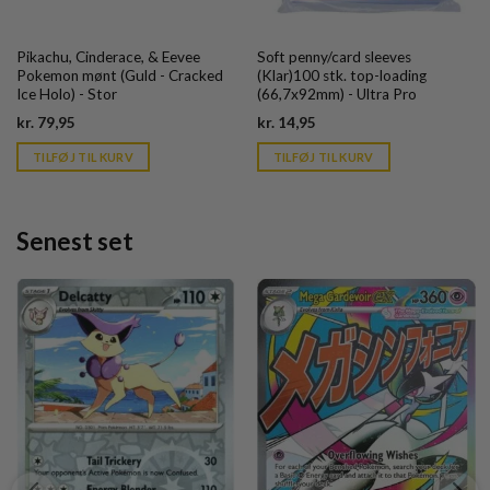
Pikachu, Cinderace, & Eevee
Soft penny/card sleeves
Pokemon mønt (Guld - Cracked
(Klar)100 stk. top-loading
Ice Holo) - Stor
(66,7x92mm) - Ultra Pro
Current
Current
kr.
79,95
kr.
14,95
price
price
is:
is:
TILFØJ TIL KURV
TILFØJ TIL KURV
kr. 39,95.
kr. 39,95.
Senest set