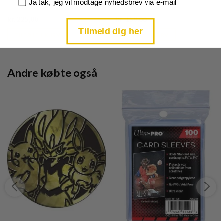
Samtykke
Ja tak, jeg vil modtage nyhedsbrev via e-mail
Current
Current
kr.
225,00
kr.
150,00
price
price
Tilmeld dig her
is:
is:
TILFØJ TIL KURV
TILFØJ TIL KURV
kr. 39,95.
kr. 39,95.
Andre købte også