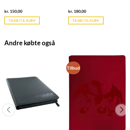
Current
Current
kr.
150,00
kr.
180,00
price
price
is:
is:
TILFØJ TIL KURV
TILFØJ TIL KURV
kr. 39,95.
kr. 39,95.
Andre købte også
Tilbud