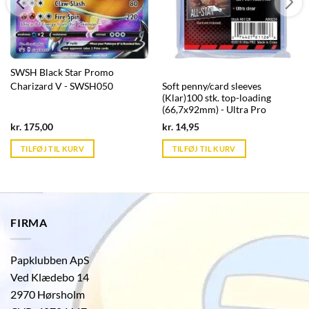
SWSH Black Star Promo
Charizard V - SWSH050
Soft penny/card sleeves
(Klar)100 stk. top-loading
(66,7x92mm) - Ultra Pro
Current
Current
kr.
175,00
kr.
14,95
price
price
is:
is:
TILFØJ TIL KURV
TILFØJ TIL KURV
kr. 39,95.
kr. 39,95.
FIRMA
Papklubben ApS
Ved Klædebo 14
2970 Hørsholm