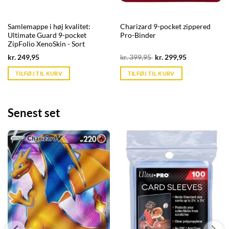
Samlemappe i høj kvalitet:
Charizard 9-pocket zippered
Ultimate Guard 9-pocket
Pro-Binder
ZipFolio XenoSkin - Sort
Current
Original
Current
kr.
249,95
kr.
399,95
kr.
299,95
price
price
price
is:
was:
is:
TILFØJ TIL KURV
TILFØJ TIL KURV
kr. 39,95.
kr. 399,95.
kr. 39,95.
Senest set