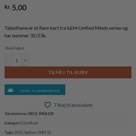
5,00
kr.
Talonflame er et Rare kort fra S&M Unified Minds serien og
har nummer 32/236.
16 på lager
Talonflame - 32/236 antal
TILFØJ TIL KURV
TILFØJ TIL ØNSKESKYEN
Tilføj til ønskeliste
Varenummer (SKU):
8406100
Kategori:
Enkeltkort
Tags:
2019
,
Spilbar
,
UNM 32