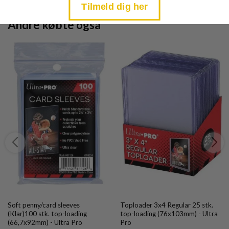
Tilmeld dig her
Andre købte også
Soft penny/card sleeves
Toploader 3x4 Regular 25 stk.
(Klar)100 stk. top-loading
top-loading (76x103mm) - Ultra
(66,7x92mm) - Ultra Pro
Pro