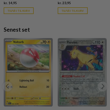
Current
Current
kr.
14,95
kr.
23,95
price
price
is:
is:
TILFØJ TIL KURV
TILFØJ TIL KURV
kr. 39,95.
kr. 39,95.
Senest set