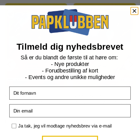
Tilmeld dig nyhedsbrevet
Så er du blandt de første til at høre om:
- Nye produkter
- Forudbestilling af kort
- Events og andre unikke muligheder
Fornavn
S&M Unified Minds
S&M Unified Minds
Talonflame - 32/236 - Reverse
Magneton - 59/236 - Reverse
Email
Current
Current
kr.
8,00
kr.
8,00
price
price
Samtykke
Ja tak, jeg vil modtage nyhedsbrev via e-mail
is:
is:
TILFØJ TIL KURV
TILFØJ TIL KURV
kr. 39,95.
kr. 39,95.