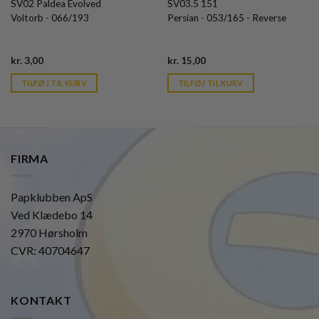
SV02 Paldea Evolved
SV03.5 151
Voltorb - 066/193
Persian - 053/165 - Reverse
Current
Current
kr.
3,00
kr.
15,00
price
price
is:
is:
TILFØJ TIL KURV
TILFØJ TIL KURV
kr. 39,95.
kr. 39,95.
FIRMA
Papklubben ApS
Ved Klædebo 14
2970 Hørsholm
CVR: 40704647
KONTAKT