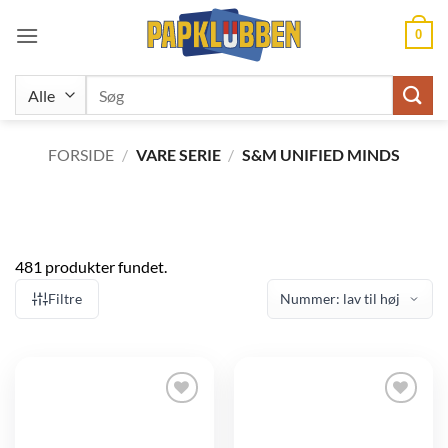
Fortsæt
0
til
indhold
Søg
efter:
FORSIDE
/
VARE SERIE
/
S&M UNIFIED MINDS
481 produkter fundet.
Filtre
Tilføj til
Tilføj til
ønskeliste
ønskeliste