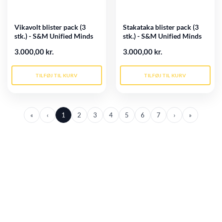
Vikavolt blister pack (3
Stakataka blister pack (3
stk.) - S&M Unified Minds
stk.) - S&M Unified Minds
3.000,00 kr.
3.000,00 kr.
TILFØJ TIL KURV
TILFØJ TIL KURV
«
‹
1
2
3
4
5
6
7
›
»