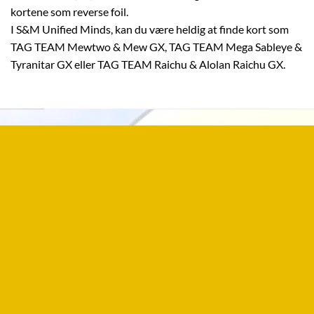
kortene som reverse foil.
I S&M Unified Minds, kan du være heldig at finde kort som
TAG TEAM Mewtwo & Mew GX, TAG TEAM Mega Sableye &
Tyranitar GX eller TAG TEAM Raichu & Alolan Raichu GX.
FIRMA
Papklubben ApS
Ved Klædebo 14
2970 Hørsholm
CVR: 40704647
KONTAKT