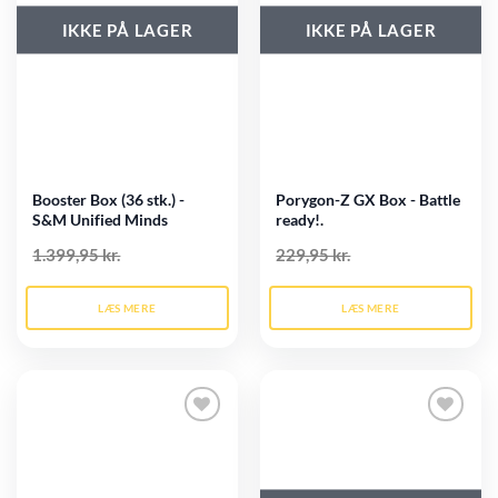
IKKE PÅ LAGER
IKKE PÅ LAGER
Booster Box (36 stk.) -
Porygon-Z GX Box - Battle
S&M Unified Minds
ready!.
1.399,95 kr.
229,95 kr.
LÆS MERE
LÆS MERE
Tilføj til
Tilføj til
ønskeliste
ønskeliste