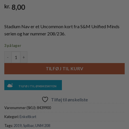
8,00
kr.
Stadium Nav er et Uncommon kort fra S&M Unified Minds
serien og har nummer 208/236.
3 på lager
Stadium Nav - 208/236 - Reverse antal
TILFØJ TIL KURV
TILFØJ TIL ØNSKESKYEN
Tilføj til ønskeliste
Varenummer (SKU):
8439900
Kategori:
Enkeltkort
Tags:
2019
,
Spilbar
,
UNM 208