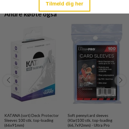
Tilmeld dig her
Andre købte også
KATANA (sort) Deck Protector
Soft penny/card sleeves
Sleeves 100 stk. top-loading
(Klar)100 stk. top-loading
(66x91mm)
(66,7x92mm) - Ultra Pro