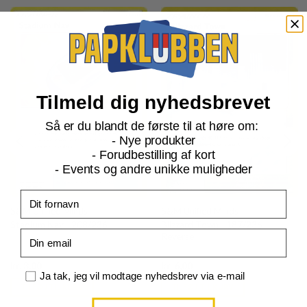
Tilmeld dig nyhedsbrevet
Så er du blandt de første til at høre om:
- Nye produkter
- Forudbestilling af kort
- Events og andre unikke muligheder
Fornavn
S&M Unified Minds
S&M Unified Minds
Stadium Nav - 208/236
Blizzard Town - 187/236 -
Email
Reverse
Current
Current
kr.
3,00
kr.
6,00
price
price
Samtykke
Ja tak, jeg vil modtage nyhedsbrev via e-mail
is:
is:
TILFØJ TIL KURV
TILFØJ TIL KURV
kr. 39,95.
kr. 39,95.