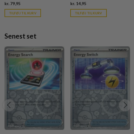
Current
Current
kr.
79,95
kr.
14,95
price
price
is:
is:
TILFØJ TIL KURV
TILFØJ TIL KURV
kr. 39,95.
kr. 39,95.
Senest set