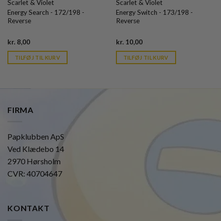
Scarlet & Violet
Scarlet & Violet
Energy Search - 172/198 -
Energy Switch - 173/198 -
Reverse
Reverse
Current
Current
kr.
8,00
kr.
10,00
price
price
is:
is:
TILFØJ TIL KURV
TILFØJ TIL KURV
kr. 39,95.
kr. 39,95.
FIRMA
Papklubben ApS
Ved Klædebo 14
2970 Hørsholm
CVR: 40704647
KONTAKT