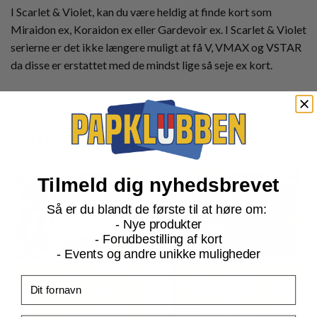
I Scarlet & Violet, kan du være heldig at finde kort som
Miraidon ex, Koraidon ex eller Gardevoir ex. I Scarlet & Violet
serierne er det ikke længere muligt at få V, VMAX og VSTAR
da disse er erstattet med de mindst lige så seje ex kort.
Relaterede produkter
Tilmeld dig nyhedsbrevet
Så er du blandt de første til at høre om:
- Nye produkter
- Forudbestilling af kort
- Events og andre unikke muligheder
Fornavn