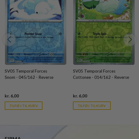
SV05 Temporal Forces
SV05 Temporal Forces
Snom - 045/162 - Reverse
Cottonee - 014/162 - Reverse
Current
Current
kr.
6,00
kr.
6,00
price
price
is:
is:
TILFØJ TIL KURV
TILFØJ TIL KURV
kr. 39,95.
kr. 39,95.
FIRMA