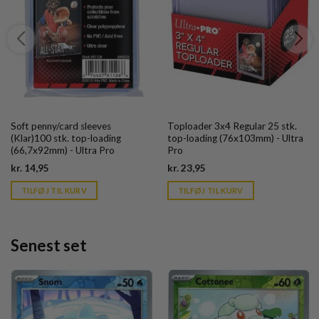
Soft penny/card sleeves
Toploader 3x4 Regular 25 stk.
(Klar)100 stk. top-loading
top-loading (76x103mm) - Ultra
(66,7x92mm) - Ultra Pro
Pro
Current
Current
kr.
14,95
kr.
23,95
price
price
is:
is:
TILFØJ TIL KURV
TILFØJ TIL KURV
kr. 39,95.
kr. 39,95.
Senest set