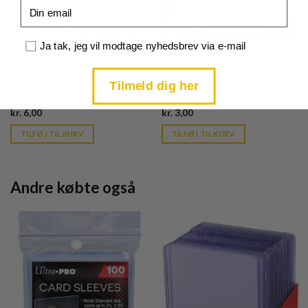
Email
Samtykke
Ja tak, jeg vil modtage nyhedsbrev via e-mail
Scarlet & Violet
Scarlet & Violet
Shroomish - 003/198 - Reverse
Houndoom - 034/198
Tilmeld dig her
Current
Current
kr.
6,00
kr.
3,00
price
price
is:
is:
TILFØJ TIL KURV
TILFØJ TIL KURV
kr. 39,95.
kr. 39,95.
Andre købte også