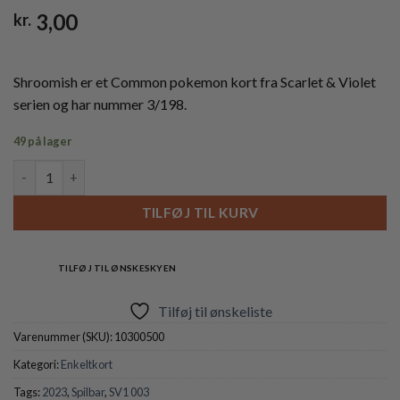
3,00
kr.
Shroomish er et Common pokemon kort fra Scarlet & Violet
serien og har nummer 3/198.
49 på lager
Shroomish - 003/198 antal
TILFØJ TIL KURV
TILFØJ TIL ØNSKESKYEN
Tilføj til ønskeliste
Varenummer (SKU):
10300500
Kategori:
Enkeltkort
Tags:
2023
,
Spilbar
,
SV1 003