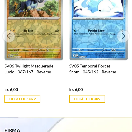
SV06 Twilight Masquerade
SV05 Temporal Forces
Luxio - 067/167 - Reverse
Snom - 045/162 - Reverse
Current
Current
kr.
6,00
kr.
6,00
price
price
is:
is:
TILFØJ TIL KURV
TILFØJ TIL KURV
kr. 39,95.
kr. 39,95.
FIRMA