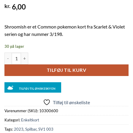
6,00
kr.
Shroomish er et Common pokemon kort fra Scarlet & Violet
serien og har nummer 3/198.
30 på lager
Shroomish - 003/198 - Reverse antal
TILFØJ TIL KURV
TILFØJ TIL ØNSKESKYEN
Tilføj til ønskeliste
Varenummer (SKU):
10300600
Kategori:
Enkeltkort
Tags:
2023
,
Spilbar
,
SV1 003