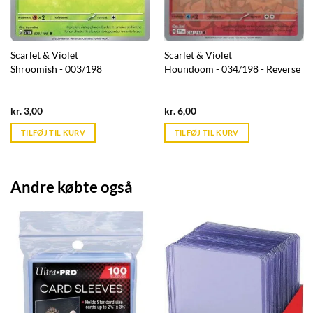
Scarlet & Violet
Scarlet & Violet
Shroomish - 003/198
Houndoom - 034/198 - Reverse
Current
Current
kr.
3,00
kr.
6,00
price
price
is:
is:
TILFØJ TIL KURV
TILFØJ TIL KURV
kr. 39,95.
kr. 39,95.
Andre købte også