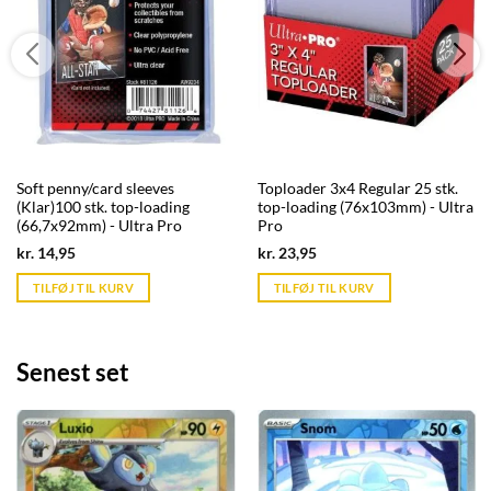
Soft penny/card sleeves
Toploader 3x4 Regular 25 stk.
(Klar)100 stk. top-loading
top-loading (76x103mm) - Ultra
(66,7x92mm) - Ultra Pro
Pro
Current
Current
kr.
14,95
kr.
23,95
price
price
is:
is:
TILFØJ TIL KURV
TILFØJ TIL KURV
kr. 39,95.
kr. 39,95.
Senest set