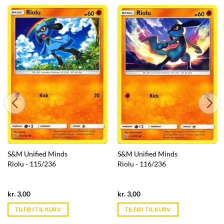
S&M Unified Minds
S&M Unified Minds
Riolu - 115/236
Riolu - 116/236
Current
Current
kr.
3,00
kr.
3,00
price
price
is:
is:
TILFØJ TIL KURV
TILFØJ TIL KURV
kr. 39,95.
kr. 39,95.