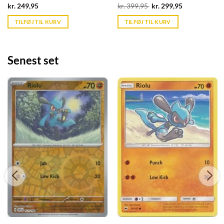
Current
Original
Current
kr.
249,95
kr.
399,95
kr.
299,95
price
price
price
is:
was:
is:
TILFØJ TIL KURV
TILFØJ TIL KURV
kr. 39,95.
kr. 399,95.
kr. 39,95.
Senest set