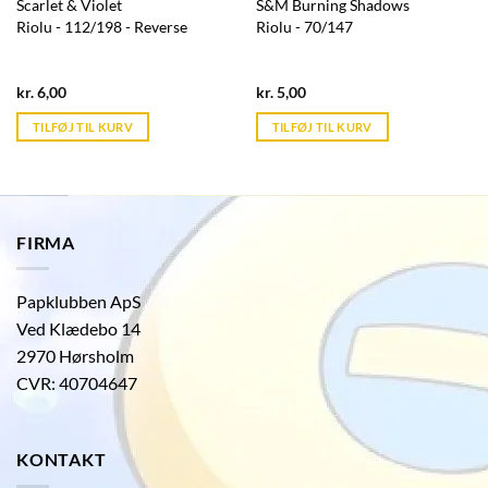
Scarlet & Violet
S&M Burning Shadows
Riolu - 112/198 - Reverse
Riolu - 70/147
Current
Current
kr.
6,00
kr.
5,00
price
price
is:
is:
TILFØJ TIL KURV
TILFØJ TIL KURV
kr. 39,95.
kr. 39,95.
FIRMA
Papklubben ApS
Ved Klædebo 14
2970 Hørsholm
CVR: 40704647
KONTAKT