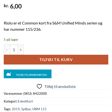
6,00
kr.
Riolu er et Common kort fra S&M Unified Minds serien og
har nummer 115/236.
5 på lager
Riolu - 115/236 - Reverse antal
TILFØJ TIL KURV
TILFØJ TIL ØNSKESKYEN
Tilføj til ønskeliste
Varenummer (SKU):
8422000
Kategori:
Enkeltkort
Tags:
2019
,
Spilbar
,
UNM 115