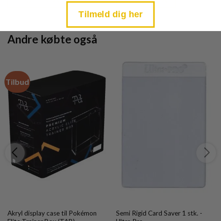
TILFØJ TIL KURV
TILFØJ TIL KURV
kr. 39,95.
kr. 39,95.
Tilmeld dig her
Andre købte også
Tilbud
Akryl display case til Pokémon
Semi Rigid Card Saver 1 stk. -