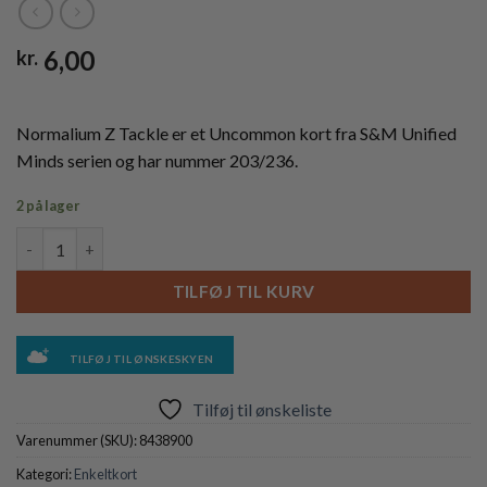
6,00
kr.
Normalium Z Tackle er et Uncommon kort fra S&M Unified
Minds serien og har nummer 203/236.
2 på lager
Normalium Z Tackle - 203/236 - Reverse antal
TILFØJ TIL KURV
TILFØJ TIL ØNSKESKYEN
Tilføj til ønskeliste
Varenummer (SKU):
8438900
Kategori:
Enkeltkort