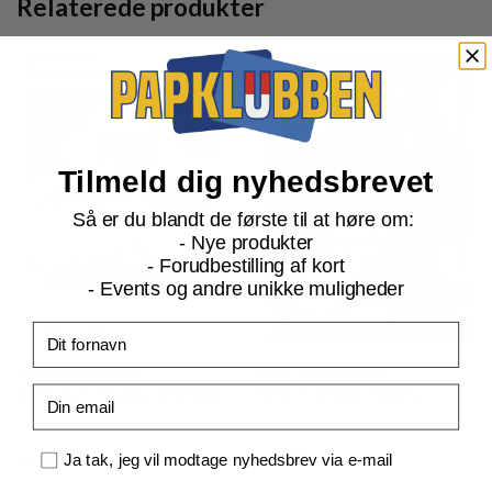
Relaterede produkter
Tilmeld dig nyhedsbrevet
Så er du blandt de første til at høre om:
- Nye produkter
- Forudbestilling af kort
- Events og andre unikke muligheder
Fornavn
S&M Unified Minds
S&M Unified Minds
Email
Normalium Z Tackle - 203/236
Onix - 103/236 - Reverse
Samtykke
Current
Current
kr.
3,00
kr.
5,00
Ja tak, jeg vil modtage nyhedsbrev via e-mail
price
price
is:
is: