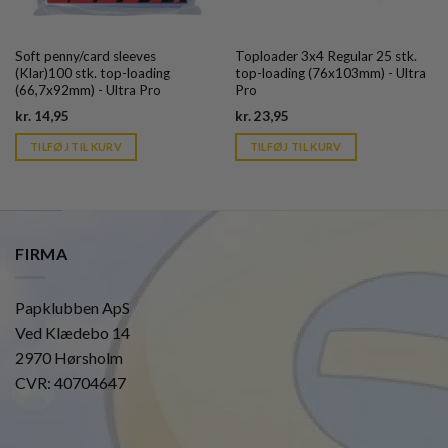
Soft penny/card sleeves
Toploader 3x4 Regular 25 stk.
(Klar)100 stk. top-loading
top-loading (76x103mm) - Ultra
(66,7x92mm) - Ultra Pro
Pro
Current
Current
kr.
14,95
kr.
23,95
price
price
is:
is:
TILFØJ TIL KURV
TILFØJ TIL KURV
kr. 39,95.
kr. 39,95.
FIRMA
Papklubben ApS
Ved Klædebo 14
2970 Hørsholm
CVR: 40704647