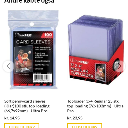
Andre købte også
Soft penny/card sleeves
Toploader 3x4 Regular 25 stk.
(Klar)100 stk. top-loading
top-loading (76x103mm) - Ultra
(66,7x92mm) - Ultra Pro
Pro
Current
Current
kr.
14,95
kr.
23,95
price
price
is:
is:
TILFØJ TIL KURV
TILFØJ TIL KURV