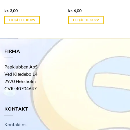
Current
Current
kr.
3,00
kr.
6,00
price
price
is:
is:
TILFØJ TIL KURV
TILFØJ TIL KURV
kr. 39,95.
kr. 39,95.
FIRMA
Papklubben ApS
Ved Klædebo 14
2970 Hørsholm
CVR: 40704647
KONTAKT
Kontakt os