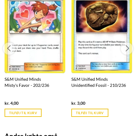
S&M Unified Minds
S&M Unified Minds
Misty's Favor - 202/236
Unidentified Fossil - 210/236
Current
Current
kr.
4,00
kr.
3,00
price
price
is:
is:
TILFØJ TIL KURV
TILFØJ TIL KURV
kr. 39,95.
kr. 39,95.