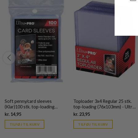
Soft penny/card sleeves
Toploader 3x4 Regular 25 stk.
(Klar)100 stk. top-loading
top-loading (76x103mm) - Ultra
(66,7x92mm) - Ultra Pro
Pro
Current
Current
kr.
14,95
kr.
23,95
price
price
is:
is:
TILFØJ TIL KURV
TILFØJ TIL KURV
kr. 39,95.
kr. 39,95.