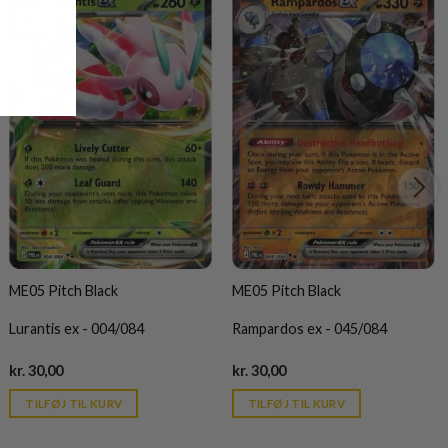
ME05 Pitch Black
ME05 Pitch Black
Lurantis ex - 004/084
Rampardos ex - 045/084
Current
Current
kr.
30,00
kr.
30,00
price
price
is:
is:
TILFØJ TIL KURV
TILFØJ TIL KURV
kr. 39,95.
kr. 39,95.