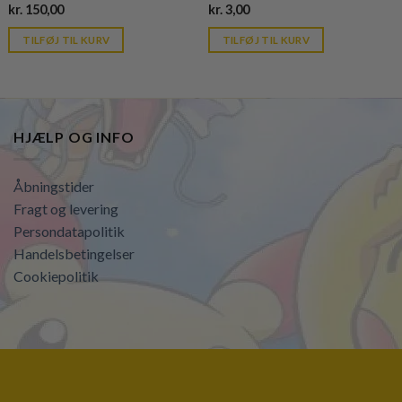
Current
Current
kr.
150,00
kr.
3,00
price
price
is:
is:
TILFØJ TIL KURV
TILFØJ TIL KURV
kr. 39,95.
kr. 39,95.
HJÆLP OG INFO
Åbningstider
Fragt og levering
Persondatapolitik
Handelsbetingelser
Cookiepolitik