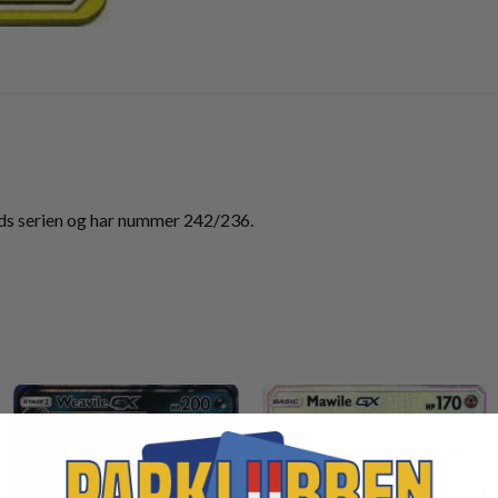
ds serien og har nummer 242/236.