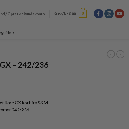
0
ind / Opret en kundekonto
Kurv /
kr.
0,00
eguide
GX – 242/236
t Rare GX kort fra S&M
nummer 242/236.