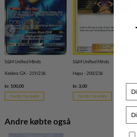
S&M Unified Minds
S&M Unified Minds
Keldeo GX - 219/236
Hapu - 200/236
For
Current
Current
kr.
100,00
kr.
3,00
price
price
is:
is:
TILFØJ TIL KURV
TILFØJ TIL KURV
kr. 39,95.
kr. 39,95.
Ema
Andre købte også
Sa