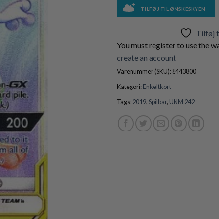
TILFØJ TIL ØNSKESKYEN
Tilføj 
You must register to use the wa
create an account
Varenummer (SKU):
8443800
Kategori:
Enkeltkort
Tags:
2019
,
Spilbar
,
UNM 242