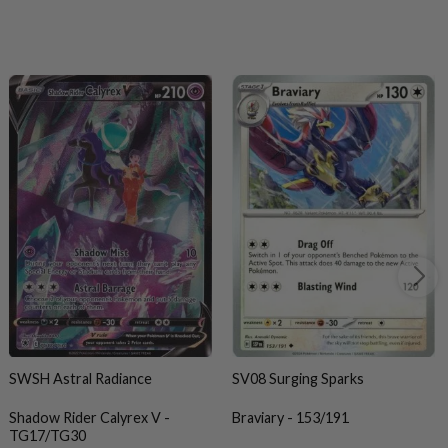
SWSH Astral Radiance
SV08 Surging Sparks
Shadow Rider Calyrex V -
Braviary - 153/191
TG17/TG30