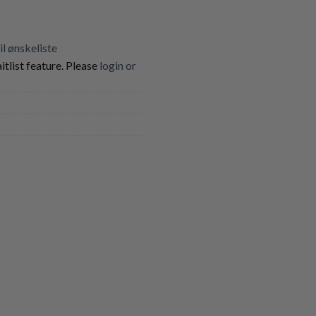
til ønskeliste
itlist feature. Please
login or