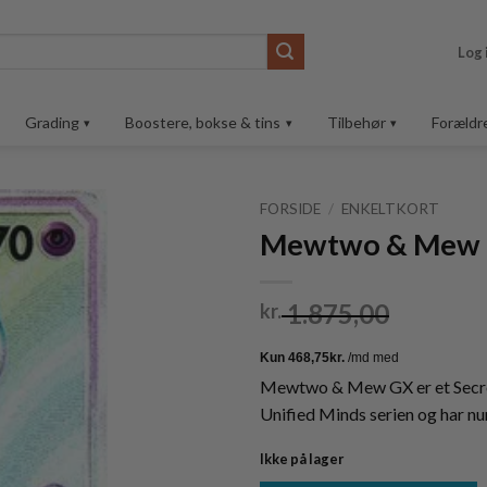
Log 
Grading
Boostere, bokse & tins
Tilbehør
Forældr
FORSIDE
/
ENKELTKORT
Mewtwo & Mew 
Tilføj til
ønskeliste
1.875,00
kr.
Mewtwo & Mew GX er et Secre
Unified Minds serien og har 
Ikke på lager