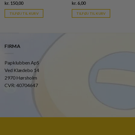
Current
Current
kr.
150,00
kr.
6,00
price
price
is:
is:
TILFØJ TIL KURV
TILFØJ TIL KURV
kr. 39,95.
kr. 39,95.
FIRMA
Papklubben ApS
Ved Klædebo 14
2970 Hørsholm
CVR: 40704647