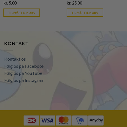
Current
Current
kr.
5,00
kr.
25,00
price
price
is:
is:
TILFØJ TIL KURV
TILFØJ TIL KURV
kr. 39,95.
kr. 39,95.
KONTAKT
Kontakt os
Følg os på Facebook
Følg os på YouTube
Følg os på Instagram