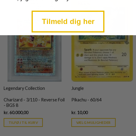
Tilmeld dig her
Legendary Collection
Jungle
Charizard - 3/110 - Reverse Foil
Pikachu - 60/64
- BGS 8
Current
Current
kr.
60.000,00
kr.
10,00
price
price
is:
is:
TILFØJ TIL KURV
VÆLG MULIGHEDER
kr. 39,95.
kr. 39,95.