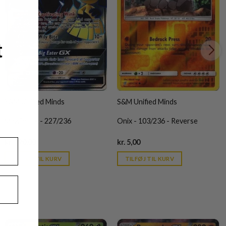
t
S&M Unified Minds
S&M Unified Minds
Mawile GX - 227/236
Onix - 103/236 - Reverse
Current
Current
kr.
120,00
kr.
5,00
price
price
is:
is:
TILFØJ TIL KURV
TILFØJ TIL KURV
kr. 39,95.
kr. 39,95.