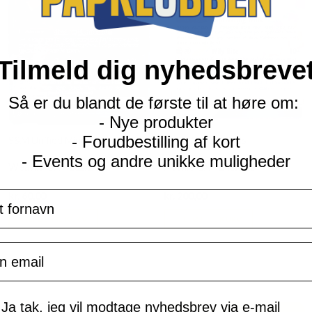
Tilmeld dig nyhedsbreve
Så er du blandt de første til at høre om:
- Nye produkter
- Forudbestilling af kort
S&M Unified Minds
S&M Unified Minds
- Events og andre unikke muligheder
Weavile GX - 132/236
Mawile GX - 246/236
navn
Current
Current
kr.
60,00
kr.
200,00
price
price
is:
is:
TILFØJ TIL KURV
TILFØJ TIL KURV
kr. 39,95.
kr. 39,95.
il
mtykke
Ja tak, jeg vil modtage nyhedsbrev via e-mail