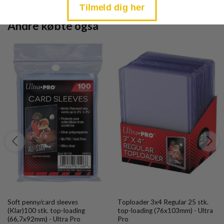
Tilmeld dig her
Andre købte også
Soft penny/card sleeves
Toploader 3x4 Regular 25 stk.
(Klar)100 stk. top-loading
top-loading (76x103mm) - Ultra
(66,7x92mm) - Ultra Pro
Pro