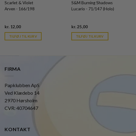
Scarlet & Violet
S&M Burning Shadows
Arven - 166/198
Lucario - 71/147 (Holo)
Current
Current
kr.
12,00
kr.
25,00
price
price
is:
is:
TILFØJ TIL KURV
TILFØJ TIL KURV
kr. 39,95.
kr. 39,95.
FIRMA
Papklubben ApS
Ved Klædebo 14
2970 Hørsholm
CVR: 40704647
KONTAKT