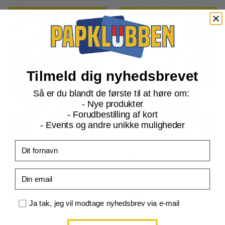
Tilmeld dig nyhedsbrevet
Så er du blandt de første til at høre om:
- Nye produkter
- Forudbestilling af kort
- Events og andre unikke muligheder
Fornavn
S&M Unified Minds
S&M Unified Minds
Medicham - 110/236 - Reverse
Meditite - 109/236
Email
Current
Current
kr.
8,00
kr.
3,00
price
price
Samtykke
Ja tak, jeg vil modtage nyhedsbrev via e-mail
is:
is:
TILFØJ TIL KURV
TILFØJ TIL KURV
kr. 39,95.
kr. 39,95.