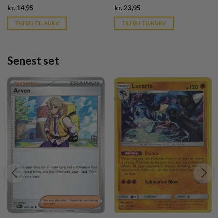
Current
Current
kr.
14,95
kr.
23,95
price
price
is:
is:
TILFØJ TIL KURV
TILFØJ TIL KURV
kr. 39,95.
kr. 39,95.
Senest set