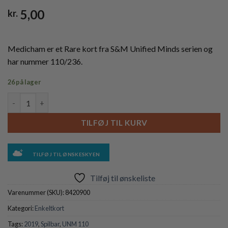
5,00
kr.
Medicham er et Rare kort fra S&M Unified Minds serien og
har nummer 110/236.
26 på lager
Medicham - 110/236 antal
TILFØJ TIL KURV
TILFØJ TIL ØNSKESKYEN
Tilføj til ønskeliste
Varenummer (SKU):
8420900
Kategori:
Enkeltkort
Tags:
2019
,
Spilbar
,
UNM 110