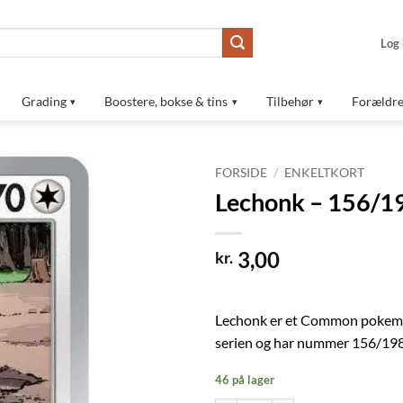
Log 
Grading
Boostere, bokse & tins
Tilbehør
Forældre
FORSIDE
/
ENKELTKORT
Lechonk – 156/1
Tilføj til
ønskeliste
3,00
kr.
Lechonk er et Common pokemon
serien og har nummer 156/198
46 på lager