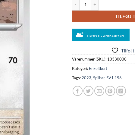
Lechonk - 156/198 antal
TILFØJ 
TILFØJ TIL ØNSKESKYEN
Tilføj 
Varenummer (SKU):
10330000
Kategori:
Enkeltkort
Tags:
2023
,
Spilbar
,
SV1 156