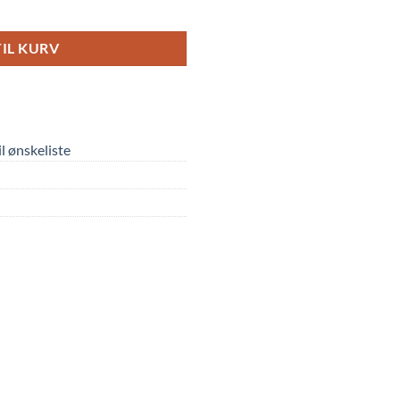
TIL KURV
til ønskeliste