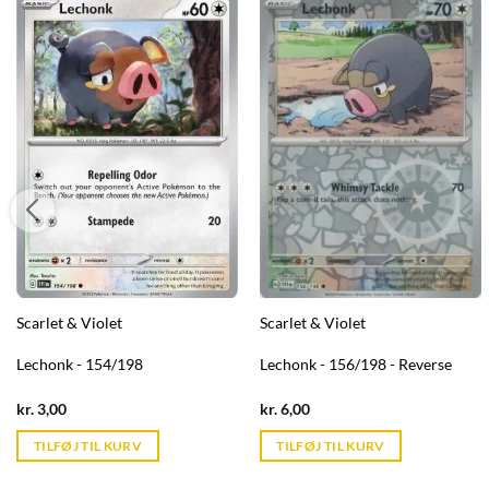
Scarlet & Violet
Scarlet & Violet
Lechonk - 154/198
Lechonk - 156/198 - Reverse
Current
Current
kr.
3,00
kr.
6,00
price
price
is:
is:
TILFØJ TIL KURV
TILFØJ TIL KURV
kr. 39,95.
kr. 39,95.