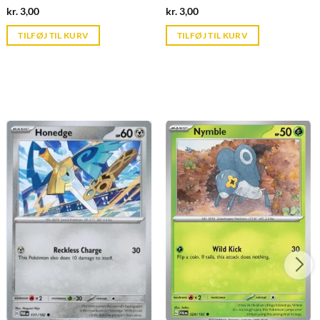
Current
Current
kr.
3,00
kr.
3,00
price
price
is:
is:
TILFØJ TIL KURV
TILFØJ TIL KURV
kr. 39,95.
kr. 39,95.