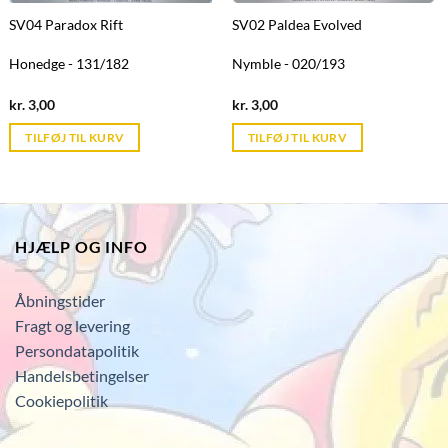
SV04 Paradox Rift
SV02 Paldea Evolved
Honedge - 131/182
Nymble - 020/193
Current
Current
kr.
3,00
kr.
3,00
price
price
is:
is:
TILFØJ TIL KURV
TILFØJ TIL KURV
kr. 39,95.
kr. 39,95.
HJÆLP OG INFO
Åbningstider
Fragt og levering
Persondatapolitik
Handelsbetingelser
Cookiepolitik