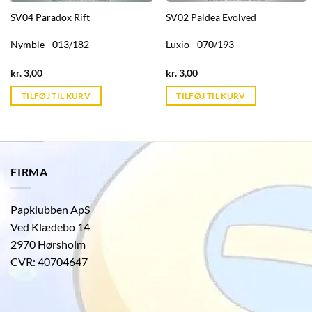
SV04 Paradox Rift
SV02 Paldea Evolved
Nymble - 013/182
Luxio - 070/193
Current
Current
kr.
3,00
kr.
3,00
price
price
is:
is:
TILFØJ TIL KURV
TILFØJ TIL KURV
kr. 39,95.
kr. 39,95.
FIRMA
Papklubben ApS
Ved Klædebo 14
2970 Hørsholm
CVR: 40704647