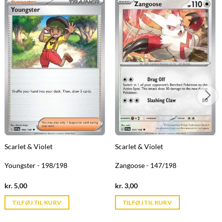
Scarlet & Violet
Scarlet & Violet
Youngster - 198/198
Zangoose - 147/198
Current
Current
kr.
5,00
kr.
3,00
price
price
is:
is:
TILFØJ TIL KURV
TILFØJ TIL KURV
kr. 39,95.
kr. 39,95.