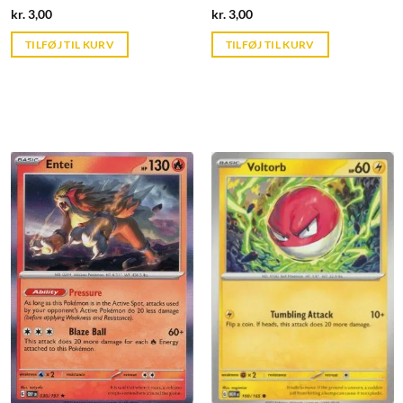
Current
Current
kr.
3,00
kr.
3,00
price
price
is:
is:
TILFØJ TIL KURV
TILFØJ TIL KURV
kr. 39,95.
kr. 39,95.