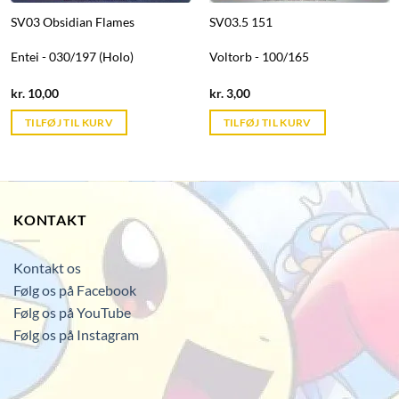
SV03 Obsidian Flames
SV03.5 151
Entei - 030/197 (Holo)
Voltorb - 100/165
Current
Current
kr.
10,00
kr.
3,00
price
price
is:
is:
TILFØJ TIL KURV
TILFØJ TIL KURV
kr. 39,95.
kr. 39,95.
KONTAKT
Kontakt os
Følg os på Facebook
Følg os på YouTube
Følg os på Instagram