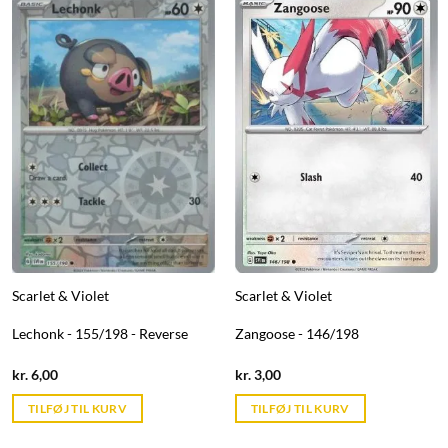
Scarlet & Violet
Scarlet & Violet
Lechonk - 155/198 - Reverse
Zangoose - 146/198
Current
Current
kr.
6,00
kr.
3,00
price
price
is:
is:
TILFØJ TIL KURV
TILFØJ TIL KURV
kr. 39,95.
kr. 39,95.