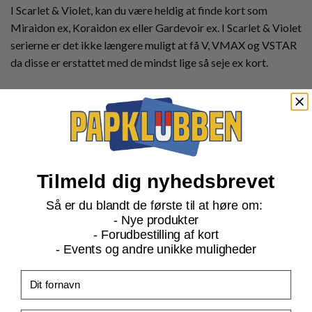
I Scarlet & Violet, kan du være heldig at finde kort som
Miraidon ex, Koraidon ex eller Gardevoir ex. I Scarlet & Violet
serierne er det ikke længere muligt at få V, VMAX og VSTAR
da disse er erstattet med de mindst lige så seje ex kort.
Relaterede produkter
Tilmeld dig nyhedsbrevet
Så er du blandt de første til at høre om:
- Nye produkter
- Forudbestilling af kort
- Events og andre unikke muligheder
Fornavn