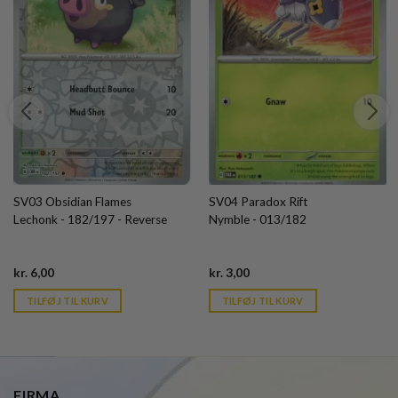
SV03 Obsidian Flames
SV04 Paradox Rift
Lechonk - 182/197 - Reverse
Nymble - 013/182
Current
Current
kr.
6,00
kr.
3,00
price
price
is:
is:
TILFØJ TIL KURV
TILFØJ TIL KURV
kr. 39,95.
kr. 39,95.
FIRMA