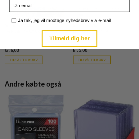
Email
Samtykke
Ja tak, jeg vil modtage nyhedsbrev via e-mail
Scarlet & Violet
Scarlet & Violet
Lechonk - 156/198 - Reverse
Lechonk - 156/198
Tilmeld dig her
Current
Current
kr.
6,00
kr.
3,00
price
price
is:
is:
TILFØJ TIL KURV
TILFØJ TIL KURV
kr. 39,95.
kr. 39,95.
Andre købte også