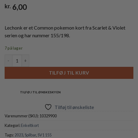
6,00
kr.
Lechonk er et Common pokemon kort fra Scarlet & Violet
serien og har nummer 155/198.
7 på lager
Lechonk - 155/198 - Reverse antal
TILFØJ TIL KURV
TILFØJ TIL ØNSKESKYEN
Tilføj til ønskeliste
Varenummer (SKU):
10329900
Kategori:
Enkeltkort
Tags:
2023
,
Spilbar
,
SV1 155