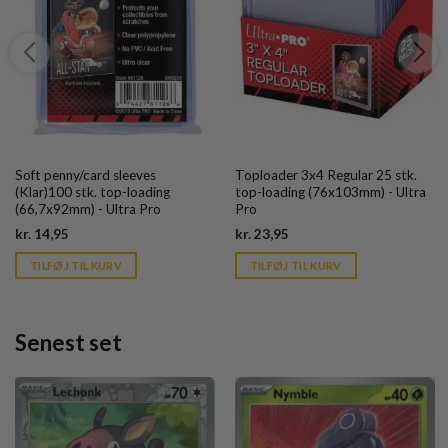
Soft penny/card sleeves
Toploader 3x4 Regular 25 stk.
(Klar)100 stk. top-loading
top-loading (76x103mm) - Ultra
(66,7x92mm) - Ultra Pro
Pro
Current
Current
kr.
14,95
kr.
23,95
price
price
is:
is:
TILFØJ TIL KURV
TILFØJ TIL KURV
kr. 39,95.
kr. 39,95.
Senest set