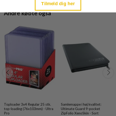
Tilmeld dig her
Andre købte også
Toploader 3x4 Regular 25 stk.
Samlemappe i høj kvalitet:
top-loading (76x103mm) - Ultra
Ultimate Guard 9-pocket
Pro
ZipFolio XenoSkin - Sort