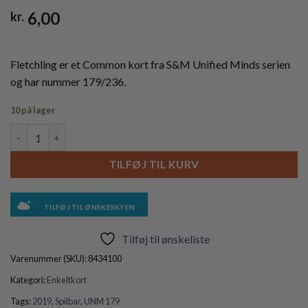
6,00
kr.
Fletchling er et Common kort fra S&M Unified Minds serien
og har nummer 179/236.
10 på lager
Fletchling - 179/236 - Reverse antal
TILFØJ TIL KURV
TILFØJ TIL ØNSKESKYEN
Tilføj til ønskeliste
Varenummer (SKU):
8434100
Kategori:
Enkeltkort
Tags:
2019
,
Spilbar
,
UNM 179