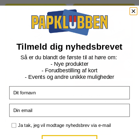
Tilmeld dig nyhedsbrevet
Så er du blandt de første til at høre om:
- Nye produkter
- Forudbestilling af kort
- Events og andre unikke muligheder
Fornavn
S&M Unified Minds
S&M Unified Minds
Fletchling - 179/236
Fletchinder - 31/236 - Reverse
Email
Current
Current
kr.
3,00
kr.
6,00
price
price
Samtykke
Ja tak, jeg vil modtage nyhedsbrev via e-mail
is:
is:
TILFØJ TIL KURV
TILFØJ TIL KURV
kr. 39,95.
kr. 39,95.