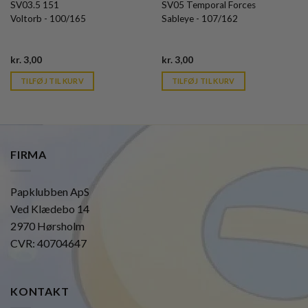
SV03.5 151
SV05 Temporal Forces
Voltorb - 100/165
Sableye - 107/162
Current
Current
kr.
3,00
kr.
3,00
price
price
is:
is:
TILFØJ TIL KURV
TILFØJ TIL KURV
kr. 39,95.
kr. 39,95.
FIRMA
Papklubben ApS
Ved Klædebo 14
2970 Hørsholm
CVR: 40704647
KONTAKT