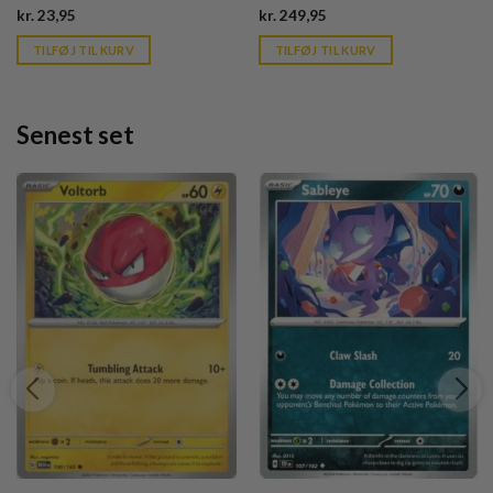
Current
Current
kr.
23,95
kr.
249,95
price
price
is:
is:
TILFØJ TIL KURV
TILFØJ TIL KURV
kr. 39,95.
kr. 39,95.
Senest set