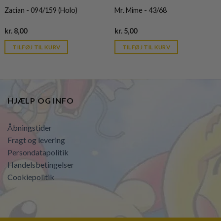
Zacian - 094/159 (Holo)
Mr. Mime - 43/68
Current
Current
kr.
8,00
kr.
5,00
price
price
is:
is:
TILFØJ TIL KURV
TILFØJ TIL KURV
kr. 39,95.
kr. 39,95.
HJÆLP OG INFO
Åbningstider
Fragt og levering
Persondatapolitik
Handelsbetingelser
Cookiepolitik