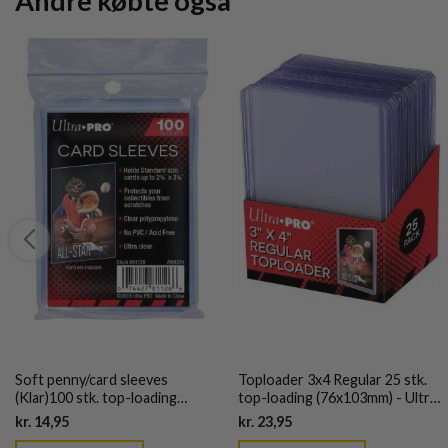
Andre købte også
Soft penny/card sleeves
Toploader 3x4 Regular 25 stk.
(Klar)100 stk. top-loading
top-loading (76x103mm) - Ultra
(66,7x92mm) - Ultra Pro
Pro
Current
Current
kr.
14,95
kr.
23,95
price
price