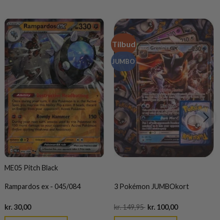
Tilbud
JUMBO
ME05 Pitch Black
Rampardos ex - 045/084
3 Pokémon JUMBOkort
Current
Original
Current
kr.
30,00
kr.
149,95
kr.
100,00
price
price
price