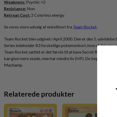
Weakness:
Psychic ×2
Resistance:
Non
Retreat Cost:
2 Colorless energy
Se vores store udvalg af enkeltkort fra
Team Rocket
.
Team Rocket blev udgivet i April 2000. Den er den 5. udvidelse ti
Serien indeholder 83 forskellige pokemonkort, hvoraf det ene er 
Team Rocket sættet er det første til at have Secret Rare kort 
kan give mere skade, men har mindre liv (HP). De begynder også
Machamp.
Relaterede produkter