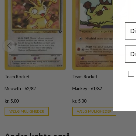
For
Ema
Sa
Team Rocket
Team Rocket
Meowth - 62/82
Mankey - 61/82
Current
Current
kr.
5,00
kr.
5,00
price
price
is:
is:
VÆLG MULIGHEDER
VÆLG MULIGHEDER
kr. 39,95.
kr. 39,95.