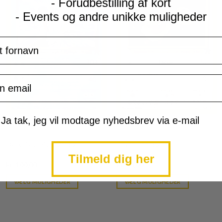
- Forudbestilling af kort
- Events og andre unikke muligheder
navn
il
mtykke
Ja tak, jeg vil modtage nyhedsbrev via e-mail
Team Rocket
Team Rocket
Dark Blastoise - 20/82
Eevee - 55/82
Tilmeld dig her
Current
Current
kr.
100,00
kr.
10,00
price
price
is:
is:
VÆLG MULIGHEDER
VÆLG MULIGHEDER
kr. 39,95.
kr. 39,95.