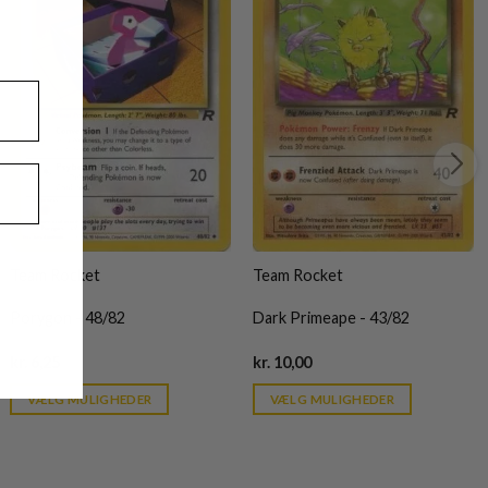
Team Rocket
Team Rocket
Porygon - 48/82
Dark Primeape - 43/82
Current
Current
kr.
6,25
kr.
10,00
price
price
is:
is:
VÆLG MULIGHEDER
VÆLG MULIGHEDER
kr. 39,95.
kr. 39,95.