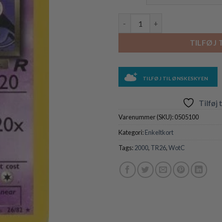
Dark Hypno - 26/82 antal
TILFØJ 
TILFØJ TIL ØNSKESKYEN
Tilføj 
Varenummer (SKU):
0505100
Kategori:
Enkeltkort
Tags:
2000
,
TR26
,
WotC