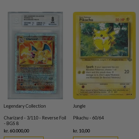
Legendary Collection
Jungle
Charizard - 3/110 - Reverse Foil
Pikachu - 60/64
- BGS 8
Current
Current
kr.
60.000,00
kr.
10,00
price
price