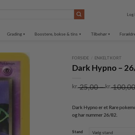
Log 
Grading
Boostere, bokse & tins
Tilbehør
Forældr
FORSIDE
/
ENKELTKORT
Dark Hypno – 26
Tilføj til
ønskeliste
25,00
–
100,0
kr.
kr.
Dark Hypno er et Rare pokemo
og har nummer 26/82.
Stand