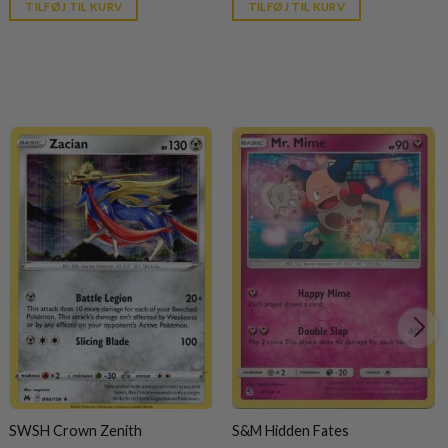
is:
was:
is:
TILFØJ TIL KURV
TILFØJ TIL KURV
kr. 39,95.
kr. 149,95.
kr. 39,95.
SWSH Crown Zenith
S&M Hidden Fates