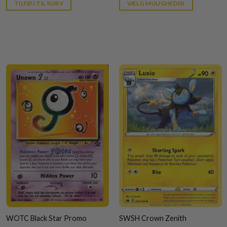
is:
is:
TILFØJ TIL KURV
VÆLG MULIGHEDER
kr. 39,95.
kr. 39,95.
WOTC Black Star Promo
SWSH Crown Zenith