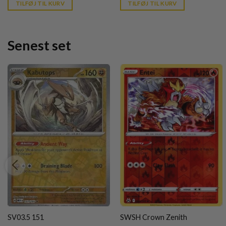
is:
is:
TILFØJ TIL KURV
TILFØJ TIL KURV
kr. 39,95.
kr. 39,95.
Senest set
SV03.5 151
SWSH Crown Zenith