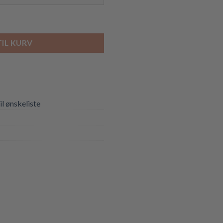
TIL KURV
til ønskeliste