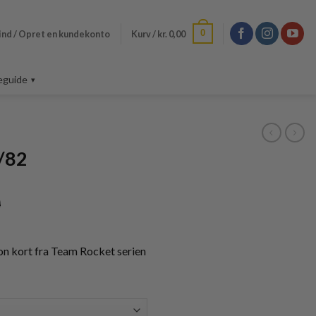
0
ind / Opret en kundekonto
Kurv /
kr.
0,00
eguide
/82
Prisinterval:
0
kr. 25,00
til
kr. 100,00
n kort fra Team Rocket serien