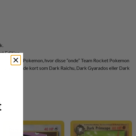
k.
st Edition.
troduceres Dark Pokemon, hvor disse “onde” Team Rocket Pokemon
heldig at finde kort som Dark Raichu, Dark Gyarados eller Dark
t