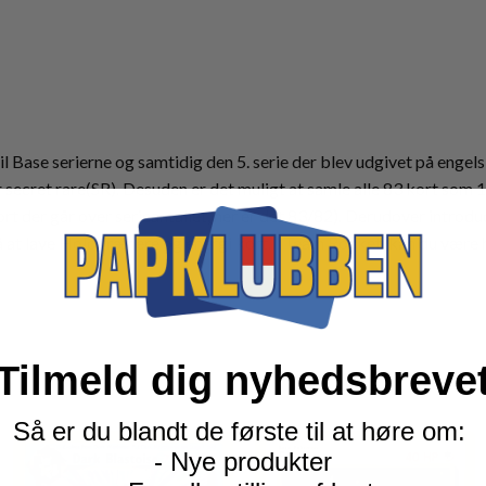
l Base serierne og samtidig den 5. serie der blev udgivet på engels
secret rare(SR). Desuden er det muligt at samle alle 83 kort som 1
(kort der går over serieantallet, her er det 83/82). Derudover in
 at lave Holo trænere og energi kort. I Team Rocket, kan du være 
Tilmeld dig nyhedsbreve
Så er du blandt de første til at høre om:
- Nye produkter