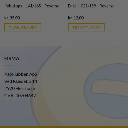
Kabutops - 141/165 - Reverse
Entei - 021/159 - Reverse
Current
Current
kr.
35,00
kr.
12,00
price
price
is:
is:
TILFØJ TIL KURV
TILFØJ TIL KURV
kr. 39,95.
kr. 39,95.
FIRMA
Papklubben ApS
Ved Klædebo 14
2970 Hørsholm
CVR: 40704647