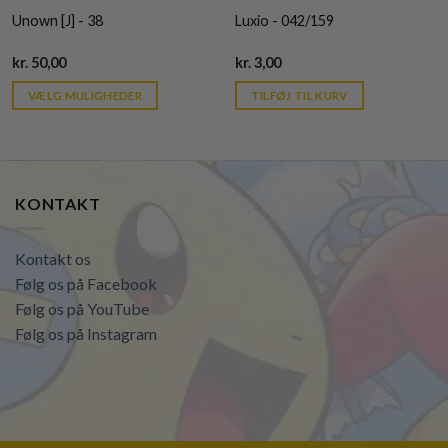
Unown [J] - 38
Luxio - 042/159
Current
Current
kr.
50,00
kr.
3,00
price
price
is:
is:
VÆLG MULIGHEDER
TILFØJ TIL KURV
kr. 39,95.
kr. 39,95.
KONTAKT
Kontakt os
Følg os på Facebook
Følg os på YouTube
Følg os på Instagram