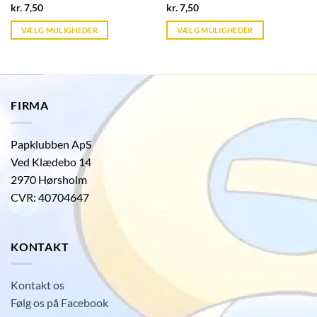
Current
Current
kr.
7,50
kr.
7,50
price
price
is:
is:
VÆLG MULIGHEDER
VÆLG MULIGHEDER
kr. 39,95.
kr. 39,95.
FIRMA
Papklubben ApS
Ved Klædebo 14
2970 Hørsholm
CVR: 40704647
KONTAKT
Kontakt os
Følg os på Facebook