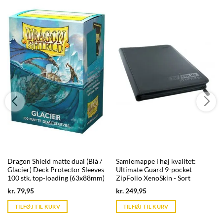
Dragon Shield matte dual (Blå /
Samlemappe i høj kvalitet:
Glacier) Deck Protector Sleeves
Ultimate Guard 9-pocket
100 stk. top-loading (63x88mm)
ZipFolio XenoSkin - Sort
Current
Current
kr.
79,95
kr.
249,95
price
price
is:
is:
TILFØJ TIL KURV
TILFØJ TIL KURV
kr. 39,95.
kr. 39,95.