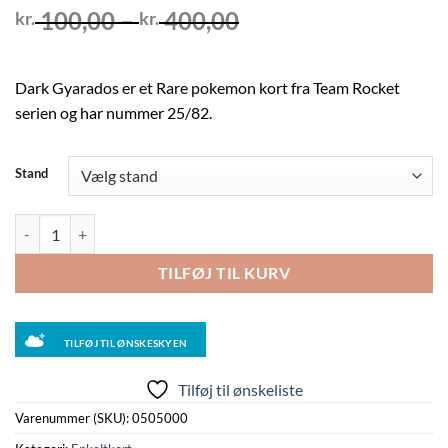
Prisinterval:
100,00
–
400,00
kr.
kr.
kr. 100,00
til
kr. 400,00
Dark Gyarados er et Rare pokemon kort fra Team Rocket
serien og har nummer 25/82.
Stand
Dark Gyarados - 25/82 - 1st Edition antal
TILFØJ TIL KURV
TILFØJ TIL ØNSKESKYEN
Tilføj til ønskeliste
Varenummer (SKU):
0505000