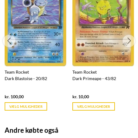
Team Rocket
Team Rocket
Dark Blastoise - 20/82
Dark Primeape - 43/82
Current
Current
kr.
100,00
kr.
10,00
price
price
is:
is:
VÆLG MULIGHEDER
VÆLG MULIGHEDER
kr. 39,95.
kr. 39,95.
Andre købte også