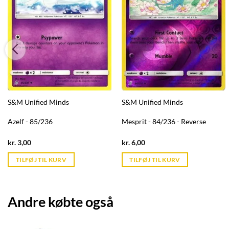
S&M Unified Minds
S&M Unified Minds
Azelf - 85/236
Mesprit - 84/236 - Reverse
Current
Current
kr.
3,00
kr.
6,00
price
price
is:
is:
TILFØJ TIL KURV
TILFØJ TIL KURV
kr. 39,95.
kr. 39,95.
Andre købte også