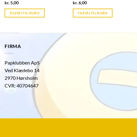
Current
Current
kr.
5,00
kr.
6,00
price
price
is:
is:
TILFØJ TIL KURV
TILFØJ TIL KURV
kr. 39,95.
kr. 39,95.
FIRMA
Papklubben ApS
Ved Klædebo 14
2970 Hørsholm
CVR: 40704647