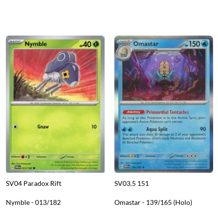
SV04 Paradox Rift
SV03.5 151
Nymble - 013/182
Omastar - 139/165 (Holo)