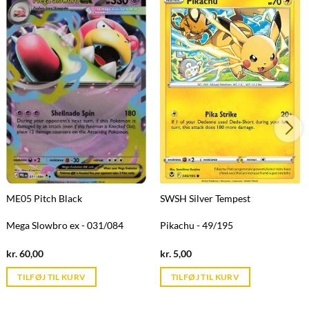
ME05 Pitch Black
SWSH Silver Tempest
Mega Slowbro ex - 031/084
Pikachu - 49/195
Current
Current
kr.
60,00
kr.
5,00
price
price
is:
is:
TILFØJ TIL KURV
TILFØJ TIL KURV
kr. 39,95.
kr. 39,95.