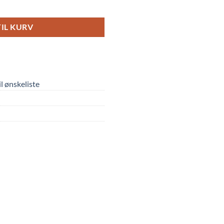
TIL KURV
til ønskeliste