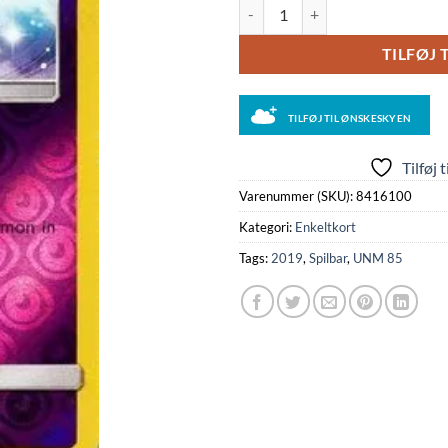
Azelf - 85/236 - Reverse antal
TILFØJ 
TILFØJ TIL ØNSKESKYEN
Tilføj 
Varenummer (SKU):
8416100
Kategori:
Enkeltkort
Tags:
2019
,
Spilbar
,
UNM 85