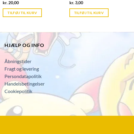
Current
Current
kr.
20,00
kr.
3,00
price
price
is:
is:
TILFØJ TIL KURV
TILFØJ TIL KURV
kr. 39,95.
kr. 39,95.
HJÆLP OG INFO
Åbningstider
Fragt og levering
Persondatapolitik
Handelsbetingelser
Cookiepolitik