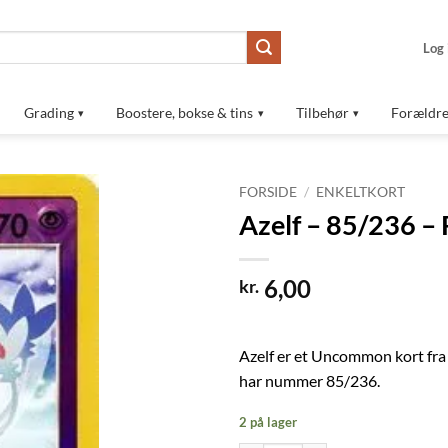
Log 
Grading
Boostere, bokse & tins
Tilbehør
Forældre
FORSIDE
/
ENKELTKORT
Azelf – 85/236 –
Tilføj til
ønskeliste
6,00
kr.
Azelf er et Uncommon kort fra
har nummer 85/236.
2 på lager