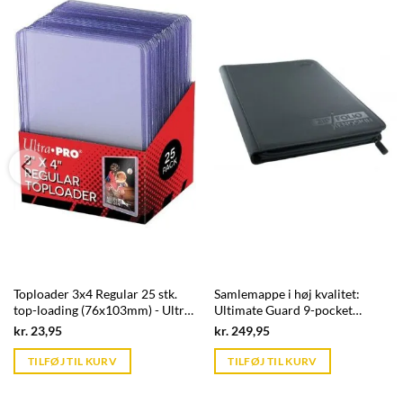
Toploader 3x4 Regular 25 stk.
Samlemappe i høj kvalitet:
top-loading (76x103mm) - Ultra
Ultimate Guard 9-pocket
Pro
ZipFolio XenoSkin - Sort
Current
Current
kr.
23,95
kr.
249,95
price
price
is:
is:
TILFØJ TIL KURV
TILFØJ TIL KURV
kr. 39,95.
kr. 39,95.