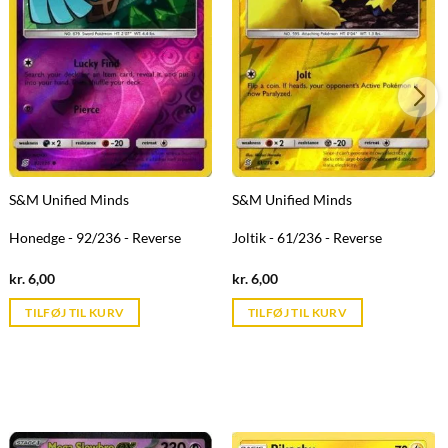
S&M Unified Minds
S&M Unified Minds
Honedge - 92/236 - Reverse
Joltik - 61/236 - Reverse
Current
Current
kr.
6,00
kr.
6,00
price
price
is:
is:
TILFØJ TIL KURV
TILFØJ TIL KURV
kr. 39,95.
kr. 39,95.