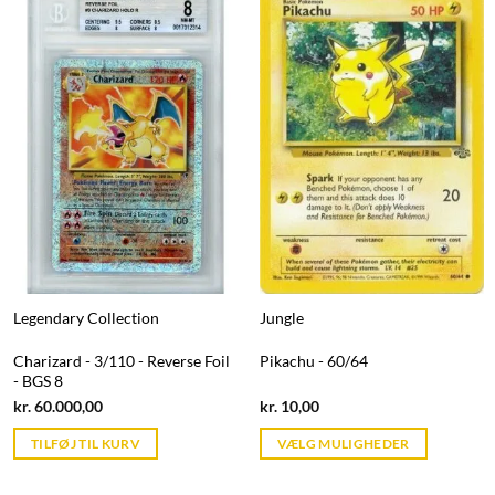
Legendary Collection
Jungle
Charizard - 3/110 - Reverse Foil
Pikachu - 60/64
- BGS 8
Current
Current
kr.
60.000,00
kr.
10,00
price
price
is:
is:
TILFØJ TIL KURV
VÆLG MULIGHEDER
kr. 39,95.
kr. 39,95.