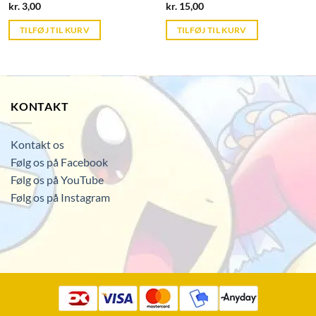
Current
Current
kr.
3,00
kr.
15,00
price
price
is:
is:
TILFØJ TIL KURV
TILFØJ TIL KURV
kr. 39,95.
kr. 39,95.
KONTAKT
Kontakt os
Følg os på Facebook
Følg os på YouTube
Følg os på Instagram