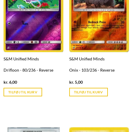
S&M Unified Minds
S&M Unified Minds
Drifloon - 80/236 - Reverse
Onix - 103/236 - Reverse
Current
Current
kr.
6,00
kr.
5,00
price
price
is:
is:
TILFØJ TIL KURV
TILFØJ TIL KURV
kr. 39,95.
kr. 39,95.