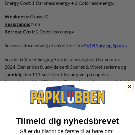
Energy Cost: 1 Darkness energy + 2 Colorless energy.
Weakness:
Grass ×2
Resistance:
Non
Retreat Cost:
2 Colorless energy
Se vores store udvalg af enkeltkort fra
SV08 Surging Sparks
.
Scarlet & Violet Surging Sparks blev udgivet i November
2024. Den er den 8. udvidelse til Scarlet & Violet serierne og
samtidig den 113. serie der blev udgivet på engelsk.
Serien indeholder 252 forskellige pokemonkort, hvoraf de 61
er secret rare(SR). Desuden er det muligt at samle de 165 af
kortene som reverse foil.
I , kan du være heldig at finde kort som Pikachu ex,
Hydreigon ex eller Latias ex.
Tilmeld dig nyhedsbrevet
Så er du blandt de første til at høre om: