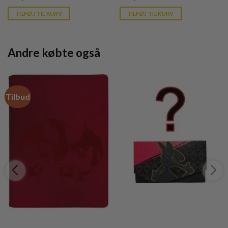
price
price
is:
is:
TILFØJ TIL KURV
TILFØJ TIL KURV
kr. 39,95.
kr. 39,95.
Andre købte også
Tilbud