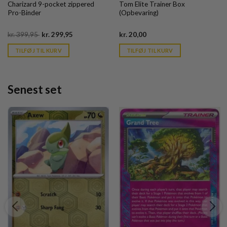
Charizard 9-pocket zippered
Tom Elite Trainer Box
Pro-Binder
(Opbevaring)
Original
Current
Current
kr.
399,95
kr.
299,95
kr.
20,00
price
price
price
was:
is:
is:
TILFØJ TIL KURV
TILFØJ TIL KURV
kr. 399,95.
kr. 39,95.
kr. 39,95.
Senest set