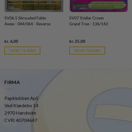
SV06.5 Shrouded Fable
SV07 Stellar Crown
Axew - 044/064 - Reverse
Grand Tree - 136/142
Current
Current
kr.
6,00
kr.
25,00
price
price
is:
is:
TILFØJ TIL KURV
TILFØJ TIL KURV
kr. 39,95.
kr. 39,95.
FIRMA
Papklubben ApS
Ved Klædebo 14
2970 Hørsholm
CVR: 40704647