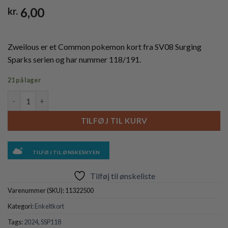
6,00
kr.
Zweilous er et Common pokemon kort fra SV08 Surging
Sparks serien og har nummer 118/191.
21 på lager
Zweilous - 118/191 - Reverse antal
TILFØJ TIL KURV
TILFØJ TIL ØNSKESKYEN
Tilføj til ønskeliste
Varenummer (SKU):
11322500
Kategori:
Enkeltkort
Tags:
2024
,
SSP118