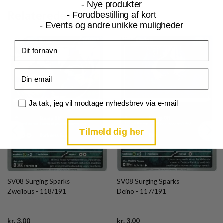
- Nye produkter
Relaterede produkter
- Forudbestilling af kort
- Events og andre unikke muligheder
Fornavn
Email
Samtykke
Ja tak, jeg vil modtage nyhedsbrev via e-mail
Tilmeld dig her
SV08 Surging Sparks
SV08 Surging Sparks
Zweilous - 118/191
Deino - 117/191
Current
Current
kr.
3,00
kr.
3,00