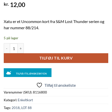
12,00
kr.
Xatu er et Uncommon kort fra S&M Lost Thunder serien og
har nummer 88/214.
5 på lager
Xatu - 88/214 - Reverse antal
TILFØJ TIL KURV
TILFØJ TIL ØNSKESKYEN
Tilføj til ønskeliste
Varenummer (SKU):
8116800
Kategori:
Enkeltkort
Tags:
2018
,
LOT 88