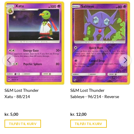
S&M Lost Thunder
S&M Lost Thunder
Xatu - 88/214
Sableye - 96/214 - Reverse
Current
Current
kr.
5,00
kr.
12,00
price
price
is:
is:
TILFØJ TIL KURV
TILFØJ TIL KURV
kr. 39,95.
kr. 39,95.