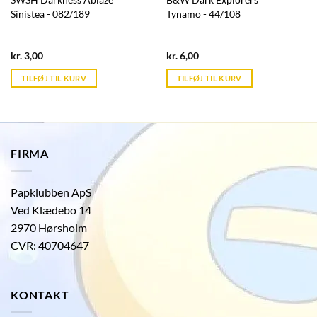
Sinistea - 082/189
Tynamo - 44/108
Current
Current
kr.
3,00
kr.
6,00
price
price
is:
is:
TILFØJ TIL KURV
TILFØJ TIL KURV
kr. 39,95.
kr. 39,95.
FIRMA
Papklubben ApS
Ved Klædebo 14
2970 Hørsholm
CVR: 40704647
KONTAKT