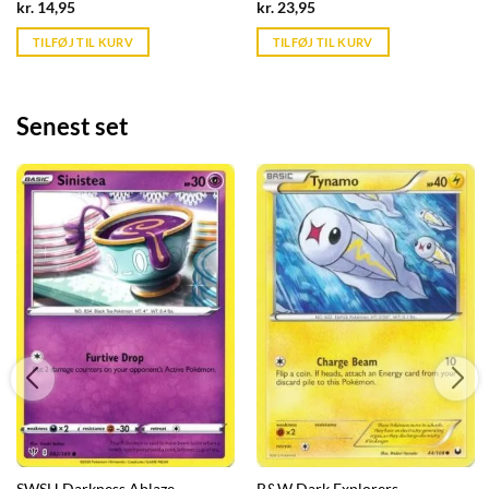
Current
Current
kr.
14,95
kr.
23,95
price
price
is:
is:
TILFØJ TIL KURV
TILFØJ TIL KURV
kr. 39,95.
kr. 39,95.
Senest set
SWSH Darkness Ablaze
B&W Dark Explorers