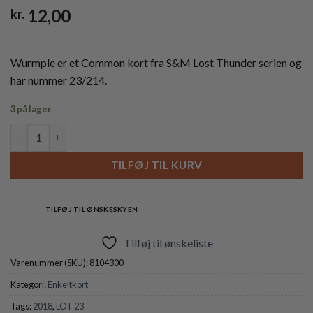
12,00
kr.
Wurmple er et Common kort fra S&M Lost Thunder serien og
har nummer 23/214.
3 på lager
Wurmple - 23/214 - Reverse antal
TILFØJ TIL KURV
TILFØJ TIL ØNSKESKYEN
Tilføj til ønskeliste
Varenummer (SKU):
8104300
Kategori:
Enkeltkort
Tags:
2018
,
LOT 23