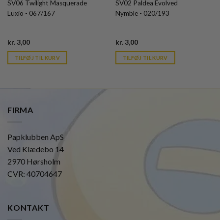
SV06 Twilight Masquerade
SV02 Paldea Evolved
Luxio - 067/167
Nymble - 020/193
Current
Current
kr.
3,00
kr.
3,00
price
price
is:
is:
TILFØJ TIL KURV
TILFØJ TIL KURV
kr. 39,95.
kr. 39,95.
FIRMA
Papklubben ApS
Ved Klædebo 14
2970 Hørsholm
CVR: 40704647
KONTAKT