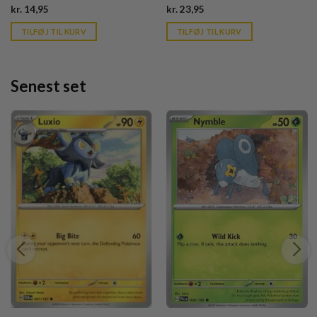
Current
Current
kr.
14,95
kr.
23,95
price
price
is:
is:
TILFØJ TIL KURV
TILFØJ TIL KURV
kr. 39,95.
kr. 39,95.
Senest set