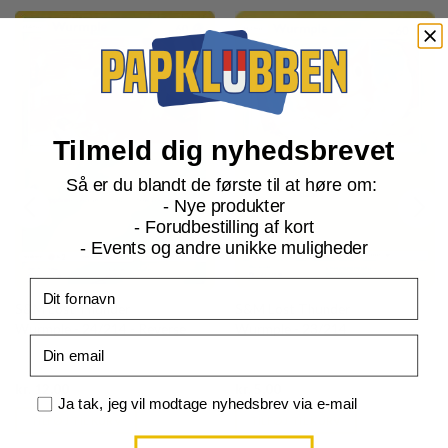
Tilmeld dig nyhedsbrevet
Så er du blandt de første til at høre om:
- Nye produkter
- Forudbestilling af kort
- Events og andre unikke muligheder
Fornavn
S&M Lost Thunder
S&M Lost Thunder
Wurmple - 24/214 - Reverse
Wurmple - 23/214
Email
Current
Current
kr.
12,00
kr.
5,00
price
price
Samtykke
Ja tak, jeg vil modtage nyhedsbrev via e-mail
is:
is:
TILFØJ TIL KURV
TILFØJ TIL KURV
kr. 39,95.
kr. 39,95.