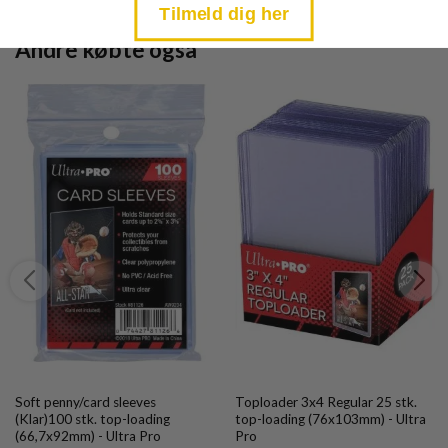
Tilmeld dig her
Andre købte også
Soft penny/card sleeves
Toploader 3x4 Regular 25 stk.
(Klar)100 stk. top-loading
top-loading (76x103mm) - Ultra
(66,7x92mm) - Ultra Pro
Pro