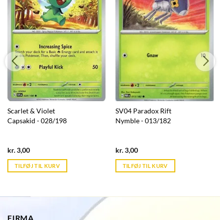
Scarlet & Violet
SV04 Paradox Rift
Capsakid - 028/198
Nymble - 013/182
Current
Current
kr.
3,00
kr.
3,00
price
price
is:
is:
TILFØJ TIL KURV
TILFØJ TIL KURV
kr. 39,95.
kr. 39,95.
FIRMA