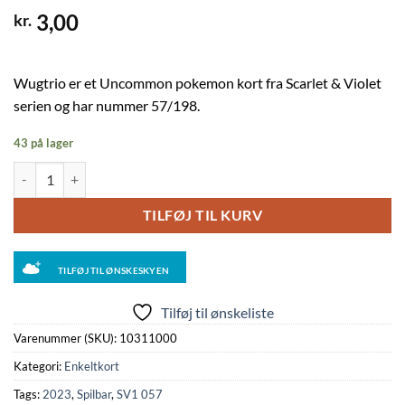
3,00
kr.
Wugtrio er et Uncommon pokemon kort fra Scarlet & Violet
serien og har nummer 57/198.
43 på lager
Wugtrio - 057/198 antal
TILFØJ TIL KURV
TILFØJ TIL ØNSKESKYEN
Tilføj til ønskeliste
Varenummer (SKU):
10311000
Kategori:
Enkeltkort
Tags:
2023
,
Spilbar
,
SV1 057