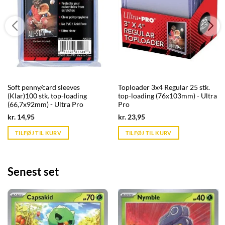
Soft penny/card sleeves
Toploader 3x4 Regular 25 stk.
(Klar)100 stk. top-loading
top-loading (76x103mm) - Ultra
(66,7x92mm) - Ultra Pro
Pro
Current
Current
kr.
14,95
kr.
23,95
price
price
is:
is:
TILFØJ TIL KURV
TILFØJ TIL KURV
kr. 39,95.
kr. 39,95.
Senest set