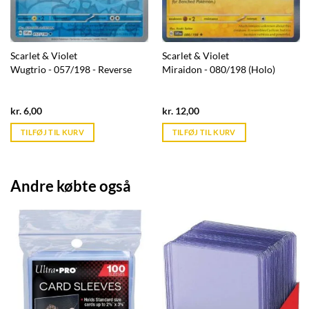
Scarlet & Violet
Scarlet & Violet
Wugtrio - 057/198 - Reverse
Miraidon - 080/198 (Holo)
Current
Current
kr.
6,00
kr.
12,00
price
price
is:
is:
TILFØJ TIL KURV
TILFØJ TIL KURV
kr. 39,95.
kr. 39,95.
Andre købte også