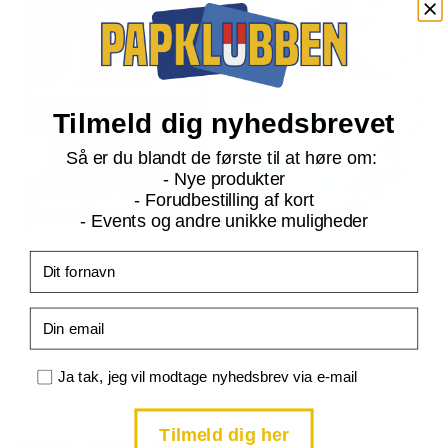
Tilmeld dig nyhedsbrevet
Så er du blandt de første til at høre om:
- Nye produkter
- Forudbestilling af kort
- Events og andre unikke muligheder
S&M Lost Thunder
S&M Lost Thunder
Fornavn
Sableye - 96/214 - Reverse
Popplio - 65/214 - Reverse
Email
Current
Current
kr.
12,00
kr.
12,00
price
price
is:
is:
TILFØJ TIL KURV
TILFØJ TIL KURV
kr. 39,95.
kr. 39,95.
Samtykke
Ja tak, jeg vil modtage nyhedsbrev via e-mail
Tilmeld dig her
Andre købte også