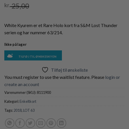
25,00
kr.
White Kyurem er et Rare Holo kort fra S&M Lost Thunder
serien og har nummer 63/214.
Ikke på lager
TILFØJ TIL ØNSKESKYEN
Tilføj til ønskeliste
You must register to use the waitlist feature. Please
login or
create an account
Varenummer (SKU):
8111900
Kategori:
Enkeltkort
Tags:
2018
,
LOT 63