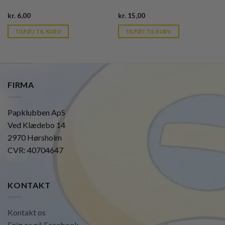
Current
Current
kr.
6,00
kr.
15,00
price
price
is:
is:
TILFØJ TIL KURV
TILFØJ TIL KURV
kr. 39,95.
kr. 39,95.
FIRMA
Papklubben ApS
Ved Klædebo 14
2970 Hørsholm
CVR: 40704647
KONTAKT
Kontakt os
Følg os på Facebook