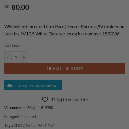
80,00
kr.
Whimsicott ex er et Ultra Rare | Secret Rare ex (SV) pokemon
kort fra SV10.5 White Flare serien og har nummer 157/086.
5 på lager
Whimsicott ex - 157/086 antal
TILFØJ TIL KURV
TILFØJ TIL ØNSKESKYEN
Tilføj til ønskeliste
Varenummer (SKU):
11815700
Kategori:
Enkeltkort
Tags:
CES 17
,
Spilbar
,
WHT 157