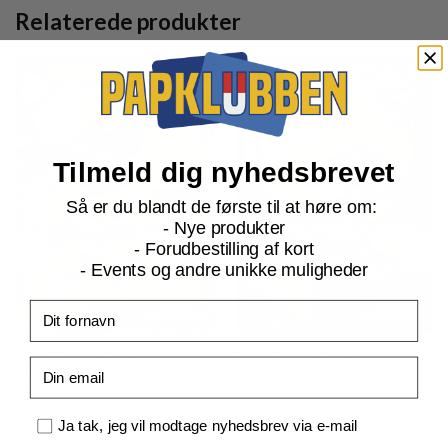
Relaterede produkter
Tilmeld dig nyhedsbrevet
Så er du blandt de første til at høre om:
- Nye produkter
- Forudbestilling af kort
- Events og andre unikke muligheder
Fornavn
SV10.5 White Flare
SV10.5 White Flare
Email
Whimsicott ex - 005/086
Whimsicott ex - 165/086
Samtykke
Ja tak, jeg vil modtage nyhedsbrev via e-mail
Current
Current
kr.
30,00
kr.
325,00
price
price