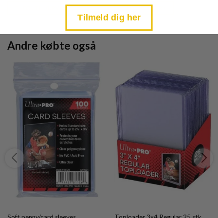
is:
is:
TILFØJ TIL KURV
TILFØJ TIL KURV
kr. 39,95.
kr. 39,95.
Tilmeld dig her
Andre købte også
Soft penny/card sleeves
Toploader 3x4 Regular 25 stk.