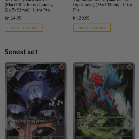
(Klar)100 stk. top-loading
top-loading (76x103mm) - Ultra
(66,7x92mm) - Ultra Pro
Pro
Current
Current
kr.
14,95
kr.
23,95
price
price
is:
is:
TILFØJ TIL KURV
TILFØJ TIL KURV
kr. 39,95.
kr. 39,95.
Senest set