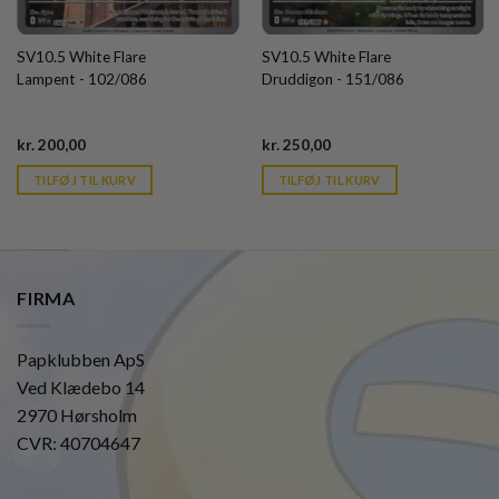
SV10.5 White Flare
SV10.5 White Flare
Lampent - 102/086
Druddigon - 151/086
Current
Current
kr.
200,00
kr.
250,00
price
price
is:
is:
TILFØJ TIL KURV
TILFØJ TIL KURV
kr. 39,95.
kr. 39,95.
FIRMA
Papklubben ApS
Ved Klædebo 14
2970 Hørsholm
CVR: 40704647