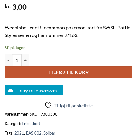
3,00
kr.
Weepinbell er et Uncommon pokemon kort fra SWSH Battle
Styles serien og har nummer 2/163.
50 på lager
Weepinbell - 002/163 antal
TILFØJ TIL KURV
TILFØJ TIL ØNSKESKYEN
Tilføj til ønskeliste
Varenummer (SKU):
9300300
Kategori:
Enkeltkort
Tags:
2021
,
BAS 002
,
Spilbar