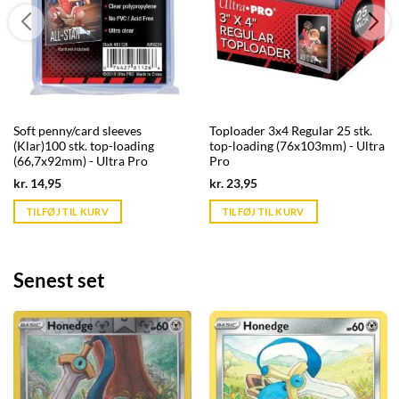
Soft penny/card sleeves
Toploader 3x4 Regular 25 stk.
(Klar)100 stk. top-loading
top-loading (76x103mm) - Ultra
(66,7x92mm) - Ultra Pro
Pro
Current
Current
kr.
14,95
kr.
23,95
price
price
is:
is:
TILFØJ TIL KURV
TILFØJ TIL KURV
kr. 39,95.
kr. 39,95.
Senest set