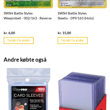
SWSH Battle Styles
SWSH Battle Styles
Weepinbell - 002/163 - Reverse
Steelix - 099/163 (Holo)
Current
Current
kr.
6,00
kr.
15,00
price
price
is:
is:
TILFØJ TIL KURV
TILFØJ TIL KURV
kr. 39,95.
kr. 39,95.
Andre købte også