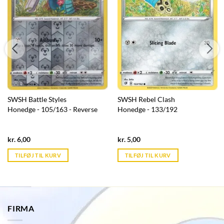
SWSH Battle Styles
SWSH Rebel Clash
Honedge - 105/163 - Reverse
Honedge - 133/192
Current
Current
kr.
6,00
kr.
5,00
price
price
is:
is:
TILFØJ TIL KURV
TILFØJ TIL KURV
kr. 39,95.
kr. 39,95.
FIRMA