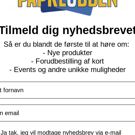
Tilmeld dig nyhedsbreve
Så er du blandt de første til at høre om:
- Nye produkter
- Forudbestilling af kort
B&W Plasma Storm
B&W Plasma Storm
- Events og andre unikke muligheder
Rufflet - 115/135
Klink - 88/135
Current
Current
navn
kr.
4,00
kr.
4,00
price
price
is:
is:
TILFØJ TIL KURV
TILFØJ TIL KURV
kr. 39,95.
kr. 39,95.
il
mtykke
Ja tak, jeg vil modtage nyhedsbrev via e-mail