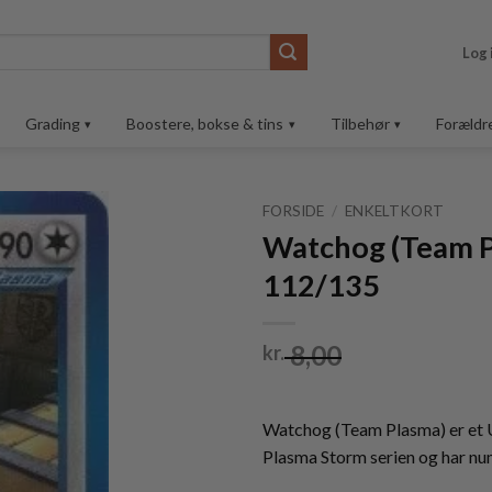
Log 
Grading
Boostere, bokse & tins
Tilbehør
Forældr
FORSIDE
/
ENKELTKORT
Watchog (Team P
Tilføj til
112/135
ønskeliste
8,00
kr.
Watchog (Team Plasma) er e
Plasma Storm serien og har n