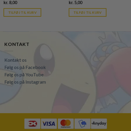
Current
Current
kr.
8,00
kr.
5,00
price
price
is:
is:
TILFØJ TIL KURV
TILFØJ TIL KURV
kr. 39,95.
kr. 39,95.
KONTAKT
Kontakt os
Følg os på Facebook
Følg os på YouTube
Følg os på Instagram