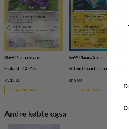
B&W Plasma Storm
B&W Plasma Storm
Exploud - 107/135
Rotom (Team Plasma) - 49/135
Current
Current
For
kr.
15,00
kr.
8,00
price
price
is:
is:
TILFØJ TIL KURV
TILFØJ TIL KURV
kr. 39,95.
kr. 39,95.
Ema
Andre købte også
Sa