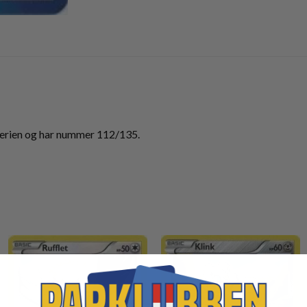
rien og har nummer 112/135.