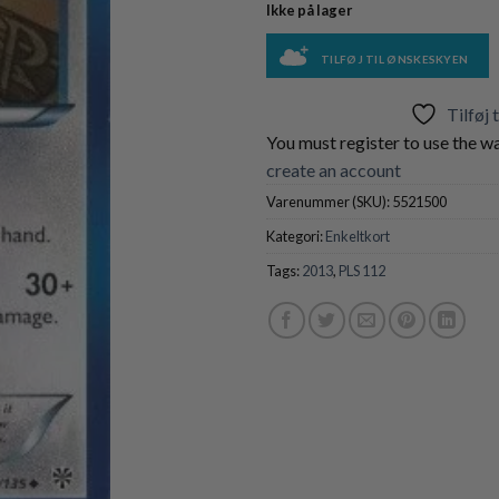
Ikke på lager
TILFØJ TIL ØNSKESKYEN
Tilføj 
You must register to use the wa
create an account
Varenummer (SKU):
5521500
Kategori:
Enkeltkort
Tags:
2013
,
PLS 112