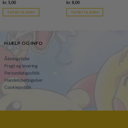
Current
Current
kr.
5,00
kr.
8,00
price
price
is:
is:
TILFØJ TIL KURV
TILFØJ TIL KURV
kr. 39,95.
kr. 39,95.
HJÆLP OG INFO
Åbningstider
Fragt og levering
Persondatapolitik
Handelsbetingelser
Cookiepolitik