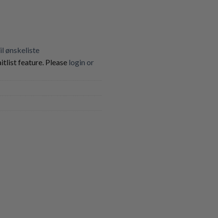
til ønskeliste
itlist feature. Please
login or