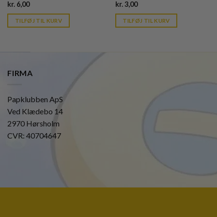
Current
Current
kr.
6,00
kr.
3,00
price
price
is:
is:
TILFØJ TIL KURV
TILFØJ TIL KURV
kr. 39,95.
kr. 39,95.
FIRMA
Papklubben ApS
Ved Klædebo 14
2970 Hørsholm
CVR: 40704647