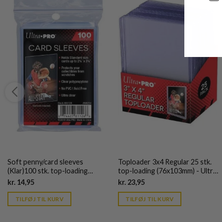
Soft penny/card sleeves
Toploader 3x4 Regular 25 stk.
(Klar)100 stk. top-loading
top-loading (76x103mm) - Ultra
(66,7x92mm) - Ultra Pro
Pro
Current
Current
kr.
14,95
kr.
23,95
price
price
is:
is:
TILFØJ TIL KURV
TILFØJ TIL KURV
kr. 39,95.
kr. 39,95.