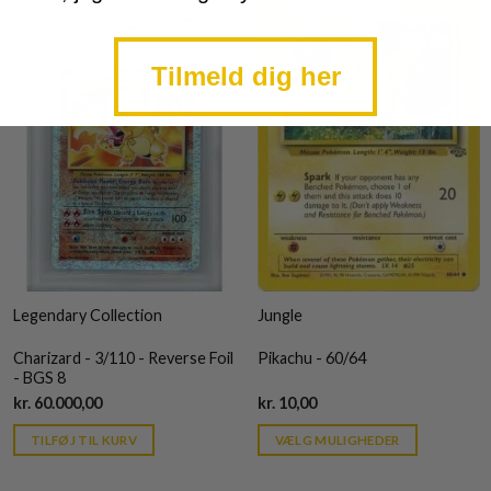
Tilmeld dig her
Legendary Collection
Jungle
Charizard - 3/110 - Reverse Foil
Pikachu - 60/64
- BGS 8
Current
Current
kr.
60.000,00
kr.
10,00
price
price
is:
is:
TILFØJ TIL KURV
VÆLG MULIGHEDER
kr. 39,95.
kr. 39,95.