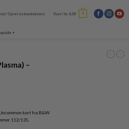
0
ind / Opret en kundekonto
Kurv /
kr.
0,00
eguide
lasma) –
t Uncommon kort fra B&W
ummer 112/135.