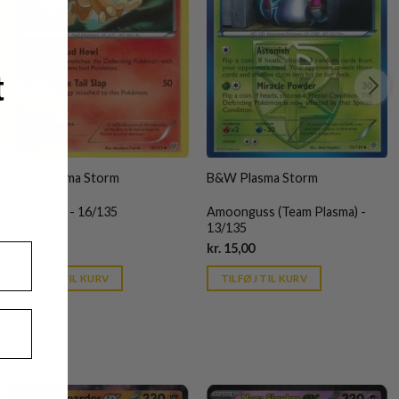
t
B&W Plasma Storm
B&W Plasma Storm
Monferno - 16/135
Amoonguss (Team Plasma) -
13/135
Current
Current
kr.
12,00
kr.
15,00
price
price
is:
is:
TILFØJ TIL KURV
TILFØJ TIL KURV
kr. 39,95.
kr. 39,95.