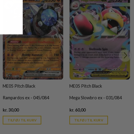
ME05 Pitch Black
ME05 Pitch Black
Rampardos ex - 045/084
Mega Slowbro ex - 031/084
Current
Current
kr.
30,00
kr.
60,00
price
price
is:
is:
TILFØJ TIL KURV
TILFØJ TIL KURV
kr. 39,95.
kr. 39,95.