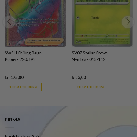
SWSH Chilling Reign
SV07 Stellar Crown
Peony - 220/198
Nymble - 015/142
Current
Current
kr.
175,00
kr.
3,00
price
price
is:
is:
TILFØJ TIL KURV
TILFØJ TIL KURV
kr. 39,95.
kr. 39,95.
FIRMA
Papklubben ApS