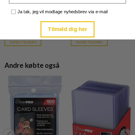
SWSH Chilling Reign
SWSH Chilling Reign
Samtykke
Ja tak, jeg vil modtage nyhedsbrev via e-mail
Scorbunny - 026/198
Rockruff - 086/198
Tilmeld dig her
Current
Current
kr.
3,00
kr.
3,00
price
price
is:
is:
TILFØJ TIL KURV
TILFØJ TIL KURV
kr. 39,95.
kr. 39,95.
Andre købte også