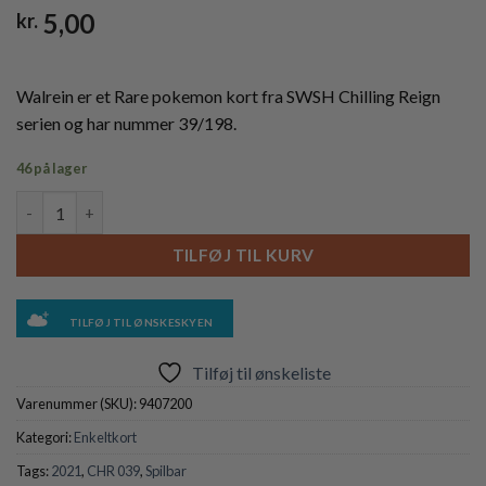
5,00
kr.
Walrein er et Rare pokemon kort fra SWSH Chilling Reign
serien og har nummer 39/198.
46 på lager
Walrein - 039/198 antal
TILFØJ TIL KURV
TILFØJ TIL ØNSKESKYEN
Tilføj til ønskeliste
Varenummer (SKU):
9407200
Kategori:
Enkeltkort
Tags:
2021
,
CHR 039
,
Spilbar