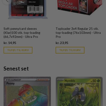
Soft penny/card sleeves
Toploader 3x4 Regular 25 stk.
(Klar)100 stk. top-loading
top-loading (76x103mm) - Ultra
(66,7x92mm) - Ultra Pro
Pro
Current
Current
kr.
14,95
kr.
23,95
price
price
is:
is:
TILFØJ TIL KURV
TILFØJ TIL KURV
kr. 39,95.
kr. 39,95.
Senest set