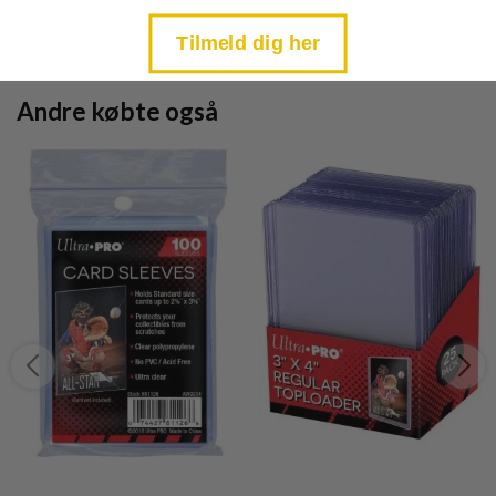
price
price
is:
is:
TILFØJ TIL KURV
TILFØJ TIL KURV
kr. 39,95.
kr. 39,95.
Tilmeld dig her
Andre købte også