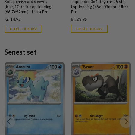
Soft penny/card sleeves
Toploader 3x4 Regular 25 stk.
(Klar)100 stk. top-loading
top-loading (76x103mm) - Ultra
(66,7x92mm) - Ultra Pro
Pro
Current
Current
kr.
14,95
kr.
23,95
price
price
is:
is:
TILFØJ TIL KURV
TILFØJ TIL KURV
kr. 39,95.
kr. 39,95.
Senest set