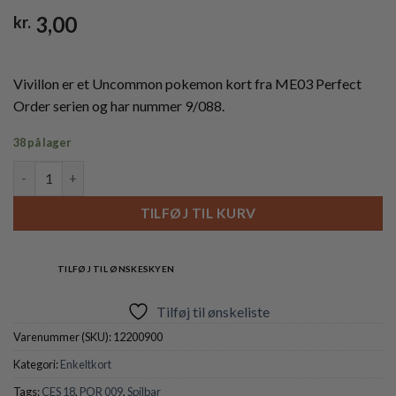
3,00
kr.
Vivillon er et Uncommon pokemon kort fra ME03 Perfect
Order serien og har nummer 9/088.
38 på lager
Vivillon - 009/088 antal
TILFØJ TIL KURV
TILFØJ TIL ØNSKESKYEN
Tilføj til ønskeliste
Varenummer (SKU):
12200900
Kategori:
Enkeltkort
Tags:
CES 18
,
POR 009
,
Spilbar