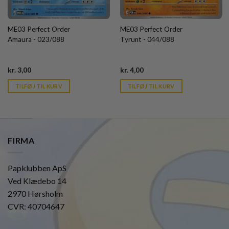
ME03 Perfect Order
ME03 Perfect Order
Amaura - 023/088
Tyrunt - 044/088
Current
Current
kr.
3,00
kr.
4,00
price
price
is:
is:
TILFØJ TIL KURV
TILFØJ TIL KURV
kr. 39,95.
kr. 39,95.
FIRMA
Papklubben ApS
Ved Klædebo 14
2970 Hørsholm
CVR: 40704647