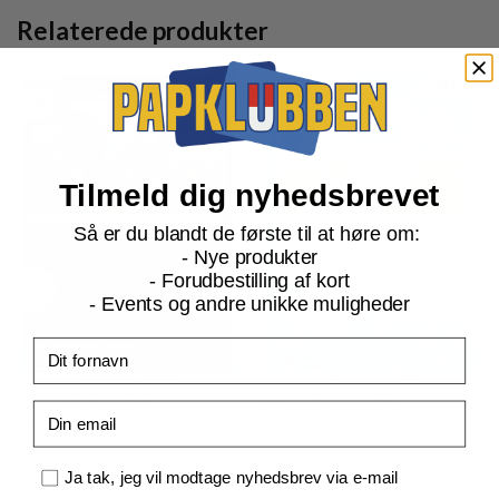
Relaterede produkter
Tilmeld dig nyhedsbrevet
Så er du blandt de første til at høre om:
- Nye produkter
- Forudbestilling af kort
- Events og andre unikke muligheder
Fornavn
ME03 Perfect Order
ME03 Perfect Order
Email
Vivillon - 009/088 - Reverse
Seel - 018/088
Samtykke
Ja tak, jeg vil modtage nyhedsbrev via e-mail
Current
Current
kr.
6,00
kr.
3,00