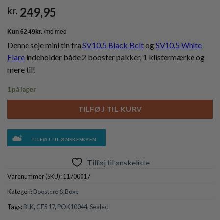
249,95
kr.
Denne seje mini tin fra
SV10.5 Black Bolt
og
SV10.5 White
Flare
indeholder både 2 booster pakker, 1 klistermærke og
mere til!
1 på lager
TILFØJ TIL KURV
TILFØJ TIL ØNSKESKYEN
Tilføj til ønskeliste
Varenummer (SKU):
11700017
Kategori:
Boostere & Boxe
Tags:
BLK
,
CES 17
,
POK10044
,
Sealed