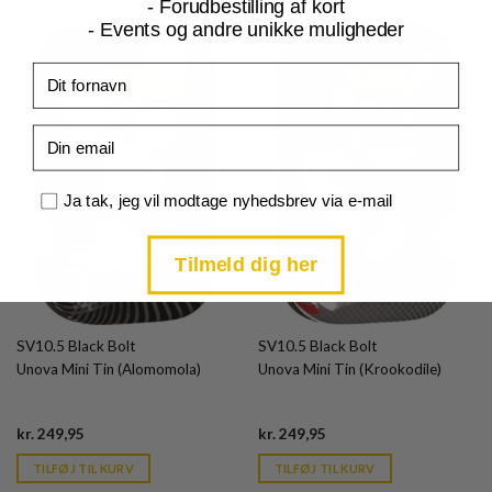
- Forudbestilling af kort
- Events og andre unikke muligheder
Fornavn
Email
Samtykke
Ja tak, jeg vil modtage nyhedsbrev via e-mail
Tilmeld dig her
SV10.5 Black Bolt
SV10.5 Black Bolt
Unova Mini Tin (Alomomola)
Unova Mini Tin (Krookodile)
Current
Current
kr.
249,95
kr.
249,95
price
price
is:
is:
TILFØJ TIL KURV
TILFØJ TIL KURV
kr. 39,95.
kr. 39,95.