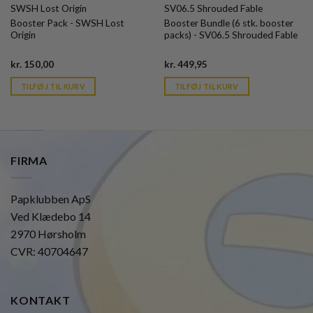
SWSH Lost Origin
SV06.5 Shrouded Fable
Booster Pack - SWSH Lost
Booster Bundle (6 stk. booster
Origin
packs) - SV06.5 Shrouded Fable
Current
Current
kr.
150,00
kr.
449,95
price
price
is:
is:
TILFØJ TIL KURV
TILFØJ TIL KURV
kr. 39,95.
kr. 39,95.
FIRMA
Papklubben ApS
Ved Klædebo 14
2970 Hørsholm
CVR: 40704647
KONTAKT