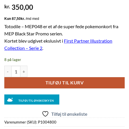
350,00
kr.
Totodile – MEP048 er et af de super fede pokemonkort fra
MEP Black Star Promo serien.
Kortet blev udgivet ekslusivt i
First Partner Illustration
Collection – Serie 2
.
8 på lager
Totodile - MEP048 antal
TILFØJ TIL KURV
TILFØJ TIL ØNSKESKYEN
Tilføj til ønskeliste
Varenummer (SKU):
P1004800