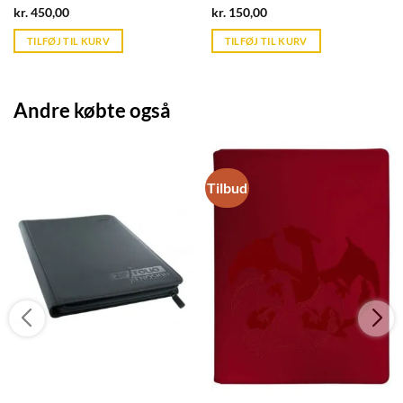
Current
Current
kr.
450,00
kr.
150,00
price
price
is:
is:
TILFØJ TIL KURV
TILFØJ TIL KURV
kr. 39,95.
kr. 39,95.
Andre købte også
Tilbud