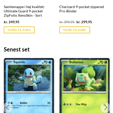
Samlemappe i høj kvalitet:
Charizard 9-pocket zippered
Ultimate Guard 9-pocket
Pro-Binder
ZipFolio XenoSkin - Sort
Current
Original
Current
kr.
249,95
kr.
399,95
kr.
299,95
price
price
price
is:
was:
is:
TILFØJ TIL KURV
TILFØJ TIL KURV
kr. 39,95.
kr. 399,95.
kr. 39,95.
Senest set