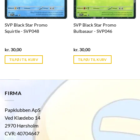
SVP Black Star Promo
SVP Black Star Promo
Squirtle - SVP048
Bulbasaur - SVP046
Current
Current
kr.
30,00
kr.
30,00
price
price
is:
is:
TILFØJ TIL KURV
TILFØJ TIL KURV
kr. 39,95.
kr. 39,95.
FIRMA
Papklubben ApS
Ved Klædebo 14
2970 Hørsholm
CVR: 40704647