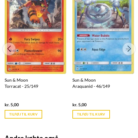
Sun & Moon
Sun & Moon
Torracat - 25/149
Araquanid - 46/149
Current
Current
kr.
5,00
kr.
5,00
price
price
is:
is:
TILFØJ TIL KURV
TILFØJ TIL KURV
kr. 39,95.
kr. 39,95.