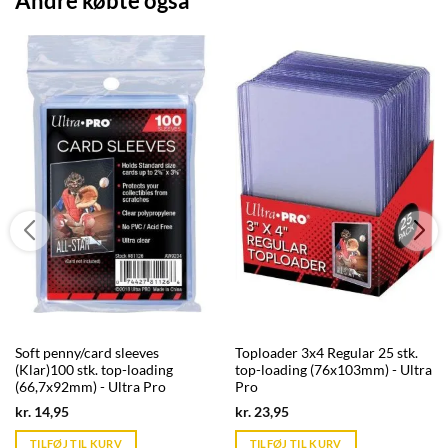
Andre købte også
Soft penny/card sleeves
Toploader 3x4 Regular 25 stk.
(Klar)100 stk. top-loading
top-loading (76x103mm) - Ultra
(66,7x92mm) - Ultra Pro
Pro
Current
Current
kr.
14,95
kr.
23,95
price
price
is:
is:
TILFØJ TIL KURV
TILFØJ TIL KURV