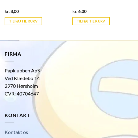
Current
Current
kr.
8,00
kr.
6,00
price
price
is:
is:
TILFØJ TIL KURV
TILFØJ TIL KURV
kr. 39,95.
kr. 39,95.
FIRMA
Papklubben ApS
Ved Klædebo 14
2970 Hørsholm
CVR: 40704647
KONTAKT
Kontakt os