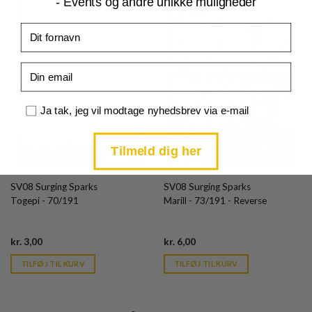
- Events og andre unikke muligheder
Fornavn
Email
Samtykke
Ja tak, jeg vil modtage nyhedsbrev via e-mail
Tilmeld dig her
SV08 Surging Sparks
SV08 Surging Sparks
Togepi - 70/191
Marill - 73/191 - Reverse
Current
Current
kr.
3,00
kr.
6,00
price
price
is:
is:
TILFØJ TIL KURV
TILFØJ TIL KURV
kr. 39,95.
kr. 39,95.