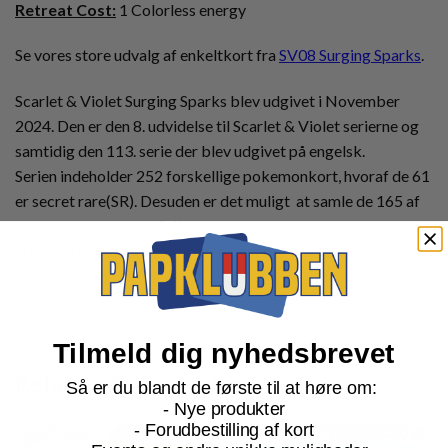
Retreat Cost:
1 Colorless energy
Se vores store udvalg af enkeltkort fra
SV08 Surging Sparks
.
Scarlet & Violet Surging Sparks blev udgivet i November
2024. Den er den 8. udvidelse til Scarlet & Violet serierne og
samtidig den 113. serie der blev udgivet på engelsk.
Serien indeholder 252 forskellige pokemonkort, hvoraf de 61
er secret rare(SR). Desuden er det muligt at samle de 165 af
kortene som reverse foil.
I , kan du være heldig at finde kort som Pikachu ex,
Hydreigon ex eller Latias ex.
Tilmeld dig nyhedsbrevet
Relaterede produkter
Så er du blandt de første til at høre om:
- Nye produkter
- Forudbestilling af kort