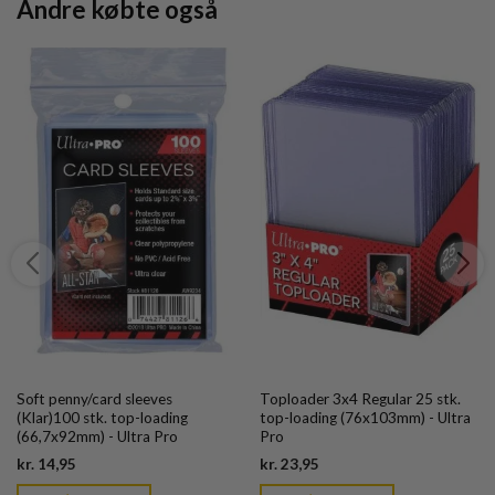
Andre købte også
Soft penny/card sleeves
Toploader 3x4 Regular 25 stk.
(Klar)100 stk. top-loading
top-loading (76x103mm) - Ultra
(66,7x92mm) - Ultra Pro
Pro
Current
Current
kr.
14,95
kr.
23,95
price
price
is:
is: