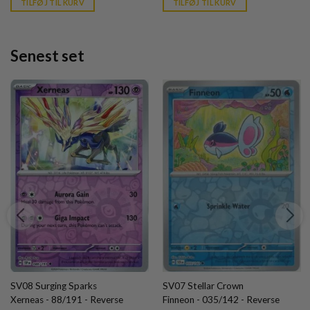
TILFØJ TIL KURV
TILFØJ TIL KURV
kr. 39,95.
kr. 39,95.
Senest set
SV08 Surging Sparks
SV07 Stellar Crown
Xerneas - 88/191 - Reverse
Finneon - 035/142 - Reverse