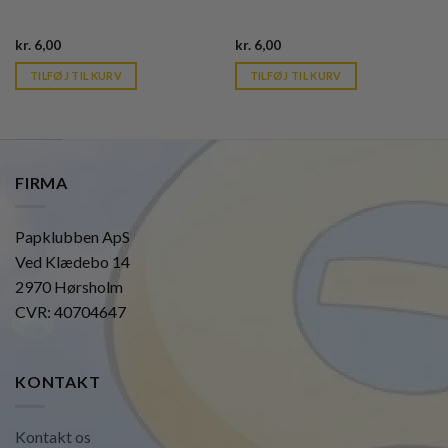
Current
Current
kr.
6,00
kr.
6,00
price
price
is:
is:
TILFØJ TIL KURV
TILFØJ TIL KURV
kr. 39,95.
kr. 39,95.
FIRMA
Papklubben ApS
Ved Klædebo 14
2970 Hørsholm
CVR: 40704647
KONTAKT
Kontakt os