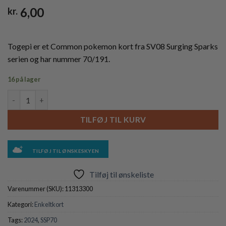
6,00
kr.
Togepi er et Common pokemon kort fra SV08 Surging Sparks
serien og har nummer 70/191.
16 på lager
Togepi - 70/191 - Reverse antal
TILFØJ TIL KURV
TILFØJ TIL ØNSKESKYEN
Tilføj til ønskeliste
Varenummer (SKU):
11313300
Kategori:
Enkeltkort
Tags:
2024
,
SSP70