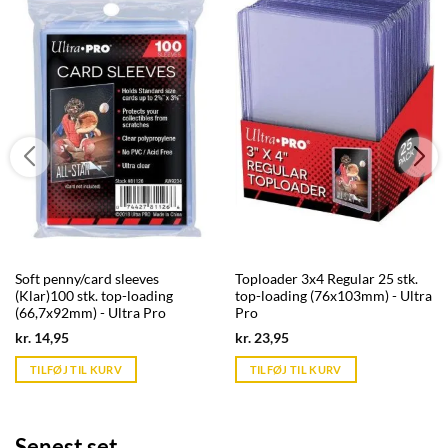
Soft penny/card sleeves
Toploader 3x4 Regular 25 stk.
(Klar)100 stk. top-loading
top-loading (76x103mm) - Ultra
(66,7x92mm) - Ultra Pro
Pro
Current
Current
kr.
14,95
kr.
23,95
price
price
is:
is:
TILFØJ TIL KURV
TILFØJ TIL KURV
kr. 39,95.
kr. 39,95.
Senest set