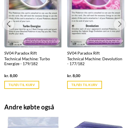
SV04 Paradox Rift
SV04 Paradox Rift
Technical Machine: Turbo
Technical Machine: Devolution
Energize - 179/182
- 177/182
Current
Current
kr.
8,00
kr.
8,00
price
price
is:
is:
TILFØJ TIL KURV
TILFØJ TIL KURV
kr. 39,95.
kr. 39,95.
Andre købte også