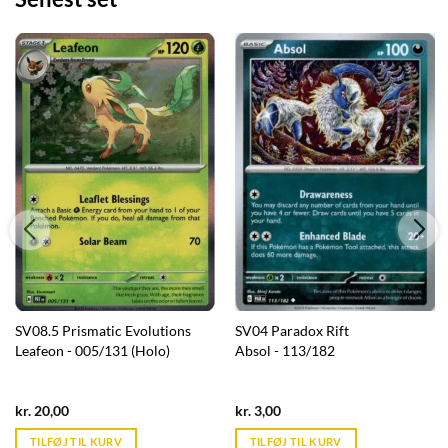
SV08.5 Prismatic Evolutions
SV04 Paradox Rift
Leafeon - 005/131 (Holo)
Absol - 113/182
Current
Current
kr.
20,00
kr.
3,00
price
price
is:
is:
TILFØJ TIL KURV
TILFØJ TIL KURV