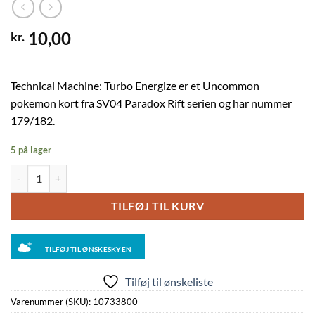
10,00
kr.
Technical Machine: Turbo Energize er et Uncommon
pokemon kort fra SV04 Paradox Rift serien og har nummer
179/182.
5 på lager
Technical Machine: Turbo Energize - 179/182 - Reverse antal
TILFØJ TIL KURV
TILFØJ TIL ØNSKESKYEN
Tilføj til ønskeliste
Varenummer (SKU):
10733800