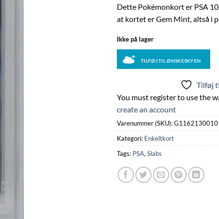
Dette Pokémonkort er PSA 10 
at kortet er Gem Mint, altså i 
Ikke på lager
TILFØJ TIL ØNSKESKYEN
Tilføj 
You must register to use the wa
create an account
Varenummer (SKU):
G1162130010
Kategori:
Enkeltkort
Tags:
PSA
,
Slabs