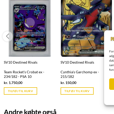
For
adg
dat
SV10 Destined Rivals
SV10 Destined Rivals
sam
fun
Team Rocket's Crobat ex -
Cynthia's Garchomp ex -
234/182 - PSA 10
215/182
Current
Current
kr.
1.750,00
kr.
150,00
price
price
is:
is:
TILFØJ TIL KURV
TILFØJ TIL KURV
kr. 39,95.
kr. 39,95.
Andre købte også