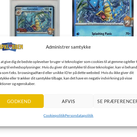
Administrer samtykke
 at give dig de bedste oplevelser bruger vi teknologier som cookies til at gemme og/eller 
ang til enhedsoplysninger. Hvis du giver dit samtykke til disse teknologier, kan vi behand
a som f.eks. browsingadfærd eller unikke ID'er på dette websted. Hvis du ikke giver dit
SV10 Destined Rivals
SV10 Destined Rivals
tykke eller trækker dit samtykke tilbage, kan det have en negativ indvirkning på visse
ktioner og egenskaber.
Misty's Gyarados - STAFF -
Misty's Gyarados - 049/182
049/182 - PSA 10
(Holo)
Current
Current
kr.
4.750,00
kr.
20,00
GODKEND
AFVIS
SE PRÆFERENCE
price
price
is:
is:
TILFØJ TIL KURV
TILFØJ TIL KURV
kr. 39,95.
kr. 39,95.
Cookiepolitik
Persondatapolitik