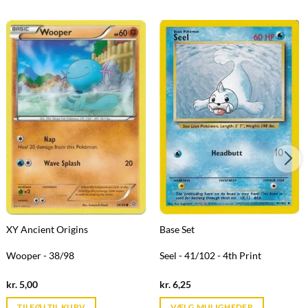
XY Ancient Origins
Base Set
Wooper - 38/98
Seel - 41/102 - 4th Print
Current
Current
kr.
5,00
kr.
6,25
price
price
is:
is:
TILFØJ TIL KURV
VÆLG MULIGHEDER