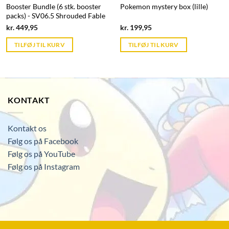
Booster Bundle (6 stk. booster
Pokemon mystery box (lille)
packs) - SV06.5 Shrouded Fable
Current
Current
kr.
449,95
kr.
199,95
price
price
is:
is:
TILFØJ TIL KURV
TILFØJ TIL KURV
kr. 39,95.
kr. 39,95.
KONTAKT
Kontakt os
Følg os på Facebook
Følg os på YouTube
Følg os på Instagram