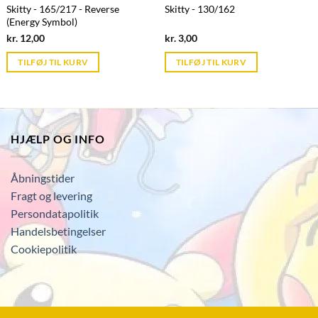
Skitty - 165/217 - Reverse
Skitty - 130/162
(Energy Symbol)
Current
Current
kr.
12,00
kr.
3,00
price
price
is:
is:
TILFØJ TIL KURV
TILFØJ TIL KURV
kr. 39,95.
kr. 39,95.
HJÆLP OG INFO
Åbningstider
Fragt og levering
Persondatapolitik
Handelsbetingelser
Cookiepolitik