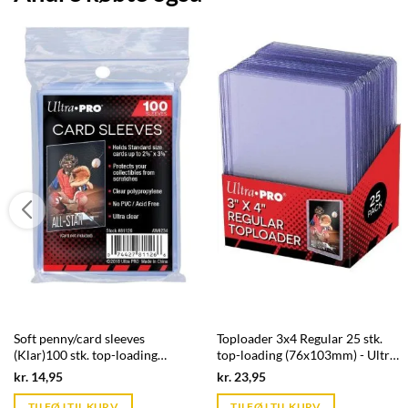
Soft penny/card sleeves
Toploader 3x4 Regular 25 stk.
(Klar)100 stk. top-loading
top-loading (76x103mm) - Ultra
(66,7x92mm) - Ultra Pro
Pro
Current
Current
kr.
14,95
kr.
23,95
price
price
is:
is:
TILFØJ TIL KURV
TILFØJ TIL KURV