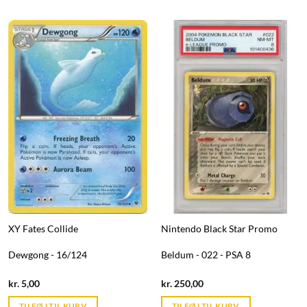
XY Fates Collide
Nintendo Black Star Promo
Dewgong - 16/124
Beldum - 022 - PSA 8
Current
Current
kr.
5,00
kr.
250,00
price
price
is:
is:
TILFØJ TIL KURV
TILFØJ TIL KURV