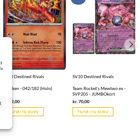
få
le
SV10 Destined Rivals
SV10 Destined Rivals
Blaziken - 042/182 (Holo)
Team Rocket's Mewtwo ex -
SVP205 - JUMBOkort
Current
Current
kr.
12,00
kr.
70,00
R
price
price
is:
is:
TILFØJ TIL KURV
TILFØJ TIL KURV
kr. 39,95.
kr. 39,95.