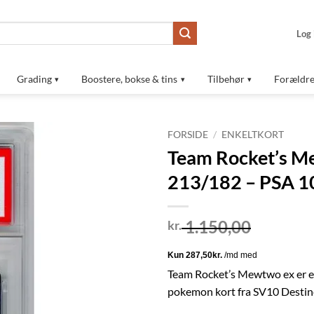
Log 
Grading
Boostere, bokse & tins
Tilbehør
Forældre
FORSIDE
/
ENKELTKORT
Team Rocket’s M
Tilføj til
213/182 – PSA 1
ønskeliste
1.150,00
kr.
Team Rocket’s Mewtwo ex er et
pokemon kort fra SV10 Destin