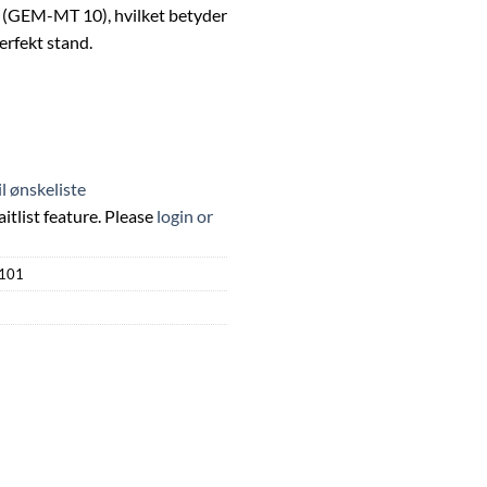
(GEM-MT 10), hvilket betyder
perfekt stand.
til ønskeliste
itlist feature. Please
login or
101