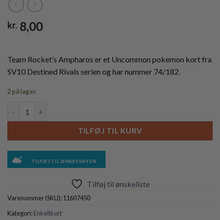
8,00
kr.
Team Rocket’s Ampharos er et Uncommon pokemon kort fra
SV10 Destined Rivals serien og har nummer 74/182.
2 på lager
Team Rocket's Ampharos - 074/182 - Reverse antal
TILFØJ TIL KURV
TILFØJ TIL ØNSKESKYEN
Tilføj til ønskeliste
Varenummer (SKU):
11607450
Kategori:
Enkeltkort