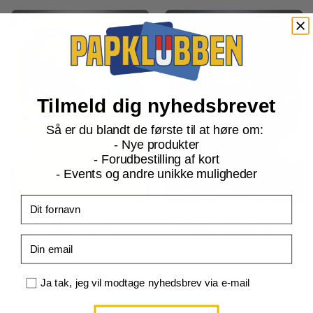
Tilmeld dig nyhedsbrevet
Så er du blandt de første til at høre om:
- Nye produkter
- Forudbestilling af kort
- Events og andre unikke muligheder
Fornavn
SV10 Destined Rivals
SV10 Destined Rivals
Team Rocket's Ampharos -
Team Rocket's Hypno - 080/182
Email
074/182
- Reverse
Current
Current
kr.
5,00
kr.
6,00
price
price
Samtykke
Ja tak, jeg vil modtage nyhedsbrev via e-mail
is:
is:
TILFØJ TIL KURV
TILFØJ TIL KURV
kr. 39,95.
kr. 39,95.