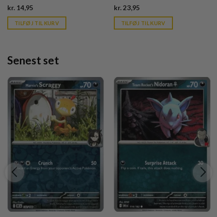
Current
Current
kr.
14,95
kr.
23,95
price
price
is:
is:
TILFØJ TIL KURV
TILFØJ TIL KURV
kr. 39,95.
kr. 39,95.
Senest set