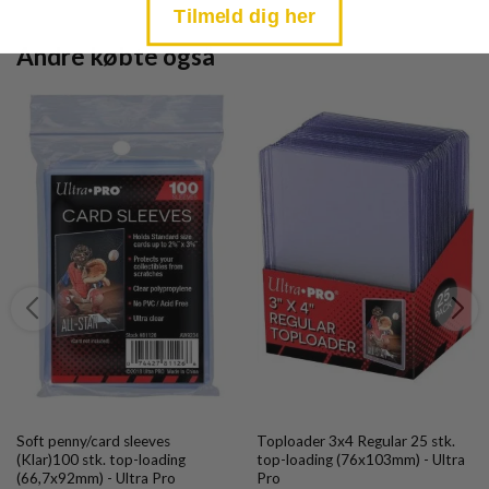
Tilmeld dig her
Andre købte også
Soft penny/card sleeves
Toploader 3x4 Regular 25 stk.
(Klar)100 stk. top-loading
top-loading (76x103mm) - Ultra
(66,7x92mm) - Ultra Pro
Pro