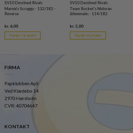
SV10 Destined Rivals
SV10 Destined Rivals
Marnie's Scraggy - 132/182 -
Team Rocket's Nidoran
Reverse
&femmale; - 114/182
Current
Current
kr.
6,00
kr.
5,00
price
price
is:
is:
TILFØJ TIL KURV
TILFØJ TIL KURV
kr. 39,95.
kr. 39,95.
FIRMA
Papklubben ApS
Ved Klædebo 14
2970 Hørsholm
CVR: 40704647
KONTAKT