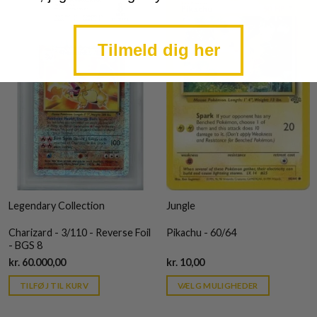
Tilmeld dig her
Legendary Collection
Jungle
Charizard - 3/110 - Reverse Foil
Pikachu - 60/64
- BGS 8
Current
Current
kr.
60.000,00
kr.
10,00
price
price
is:
is:
TILFØJ TIL KURV
VÆLG MULIGHEDER
kr. 39,95.
kr. 39,95.