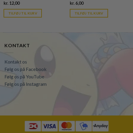
Current
Current
kr.
12,00
kr.
6,00
price
price
is:
is:
TILFØJ TIL KURV
TILFØJ TIL KURV
kr. 39,95.
kr. 39,95.
KONTAKT
Kontakt os
Følg os på Facebook
Følg os på YouTube
Følg os på Instagram