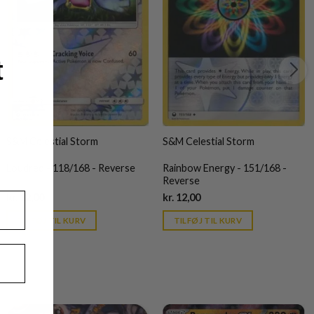
t
S&M Celestial Storm
S&M Celestial Storm
Loudred - 118/168 - Reverse
Rainbow Energy - 151/168 -
Reverse
Current
Current
kr.
12,00
kr.
12,00
price
price
is:
is:
TILFØJ TIL KURV
TILFØJ TIL KURV
kr. 39,95.
kr. 39,95.