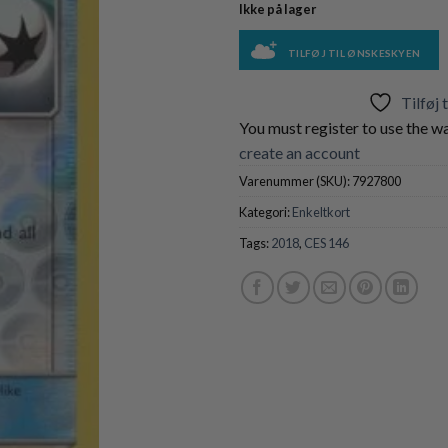
Ikke på lager
TILFØJ TIL ØNSKESKYEN
Tilføj 
You must register to use the wa
create an account
Varenummer (SKU):
7927800
Kategori:
Enkeltkort
Tags:
2018
,
CES 146