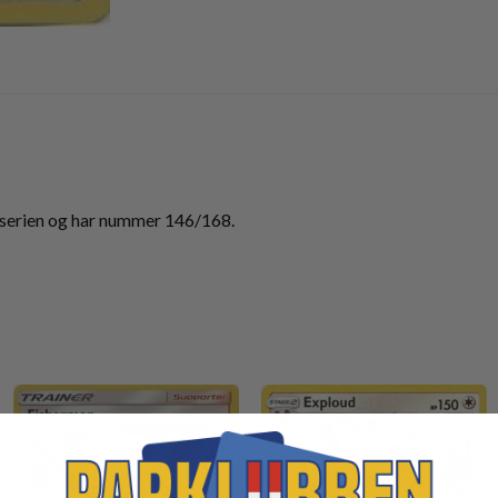
serien og har nummer 146/168.