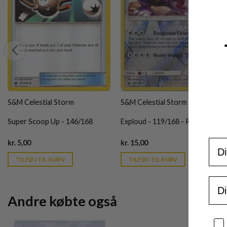
S&M Celestial Storm
S&M Celestial Storm
Super Scoop Up - 146/168
Exploud - 119/168 - Reverse
For
Current
Current
kr.
5,00
kr.
15,00
price
price
is:
is:
TILFØJ TIL KURV
TILFØJ TIL KURV
kr. 39,95.
kr. 39,95.
Ema
Andre købte også
Sa