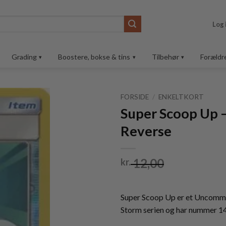
Log 
Grading
Boostere, bokse & tins
Tilbehør
Forældr
FORSIDE
/
ENKELTKORT
Super Scoop Up 
Tilføj til
Reverse
ønskeliste
12,00
kr.
Super Scoop Up er et Uncommo
Storm serien og har nummer 1