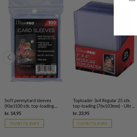
Soft penny/card sleeves
Toploader 3x4 Regular 25 stk.
(Klar)100 stk. top-loading
top-loading (76x103mm) - Ultra
(66,7x92mm) - Ultra Pro
Pro
Current
Current
kr.
14,95
kr.
23,95
price
price
is:
is:
TILFØJ TIL KURV
TILFØJ TIL KURV
kr. 39,95.
kr. 39,95.