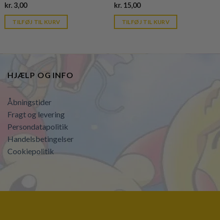
Current
Current
kr.
3,00
kr.
15,00
price
price
is:
is:
TILFØJ TIL KURV
TILFØJ TIL KURV
kr. 39,95.
kr. 39,95.
HJÆLP OG INFO
Åbningstider
Fragt og levering
Persondatapolitik
Handelsbetingelser
Cookiepolitik