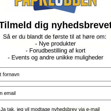
Tilmeld dig nyhedsbreve
Så er du blandt de første til at høre om:
- Nye produkter
- Forudbestilling af kort
S&M Celestial Storm
S&M Celestial Storm
- Events og andre unikke muligheder
Fisherman - 130/168 - Reverse
Exploud - 119/168
navn
Current
Current
kr.
12,00
kr.
8,00
price
price
is:
is:
TILFØJ TIL KURV
TILFØJ TIL KURV
kr. 39,95.
kr. 39,95.
il
mtykke
Ja tak, jeg vil modtage nyhedsbrev via e-mail