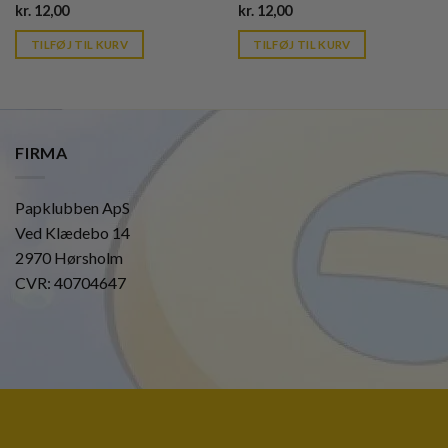
Current
Current
kr.
12,00
kr.
12,00
price
price
is:
is:
TILFØJ TIL KURV
TILFØJ TIL KURV
kr. 39,95.
kr. 39,95.
FIRMA
Papklubben ApS
Ved Klædebo 14
2970 Hørsholm
CVR: 40704647