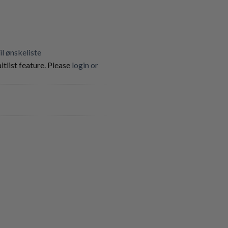
til ønskeliste
itlist feature. Please
login or