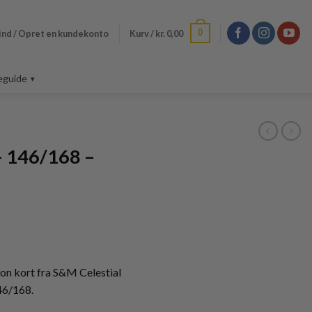
0
ind / Opret en kundekonto
Kurv /
kr.
0,00
eguide
– 146/168 –
n kort fra S&M Celestial
46/168.