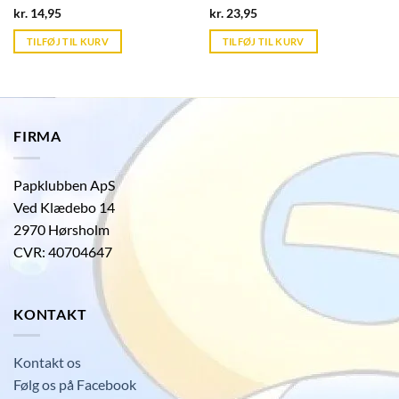
Current
Current
kr.
14,95
kr.
23,95
price
price
is:
is:
TILFØJ TIL KURV
TILFØJ TIL KURV
kr. 39,95.
kr. 39,95.
FIRMA
Papklubben ApS
Ved Klædebo 14
2970 Hørsholm
CVR: 40704647
KONTAKT
Kontakt os
Følg os på Facebook