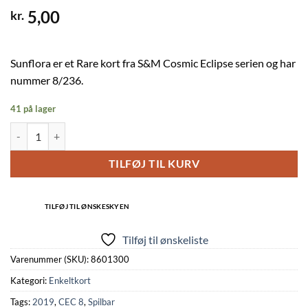
5,00
kr.
Sunflora er et Rare kort fra S&M Cosmic Eclipse serien og har
nummer 8/236.
41 på lager
Sunflora - 8/236 antal
TILFØJ TIL KURV
TILFØJ TIL ØNSKESKYEN
Tilføj til ønskeliste
Varenummer (SKU):
8601300
Kategori:
Enkeltkort
Tags:
2019
,
CEC 8
,
Spilbar