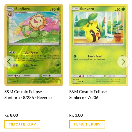
S&M Cosmic Eclipse
S&M Cosmic Eclipse
Sunflora - 8/236 - Reverse
Sunkern - 7/236
Current
Current
kr.
8,00
kr.
3,00
price
price
is:
is:
TILFØJ TIL KURV
TILFØJ TIL KURV
kr. 39,95.
kr. 39,95.