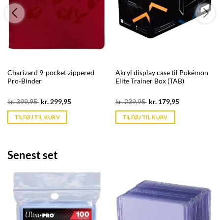
Charizard 9-pocket zippered
Akryl display case til Pokémon
Pro-Binder
Elite Trainer Box (TAB)
Original
Current
Original
Current
kr.
399,95
kr.
299,95
kr.
239,95
kr.
179,95
price
price
price
price
was:
is:
was:
is:
TILFØJ TIL KURV
TILFØJ TIL KURV
kr. 399,95.
kr. 39,95.
kr. 239,95.
kr. 39,95.
Senest set