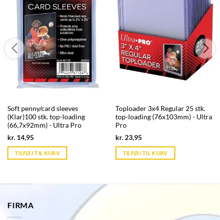
Soft penny/card sleeves
Toploader 3x4 Regular 25 stk.
(Klar)100 stk. top-loading
top-loading (76x103mm) - Ultra
(66,7x92mm) - Ultra Pro
Pro
Current
Current
kr.
14,95
kr.
23,95
price
price
is:
is:
TILFØJ TIL KURV
TILFØJ TIL KURV
kr. 39,95.
kr. 39,95.
FIRMA