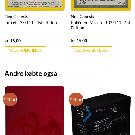
Neo Genesis
Neo Genesis
Furret - 35/111 - 1st Edition
Pokémon March - 102/111 - 1st
Edition
Current
Current
kr.
15,00
kr.
15,00
price
price
is:
is:
VÆLG MULIGHEDER
VÆLG MULIGHEDER
kr. 39,95.
kr. 39,95.
Andre købte også
Tilbud
Tilbud