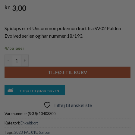
3,00
kr.
Spidops er et Uncommon pokemon kort fra SV02 Paldea
Evolved serien og har nummer 18/193.
47 på lager
Spidops - 018/193 antal
TILFØJ TIL KURV
TILFØJ TIL ØNSKESKYEN
Tilføj til ønskeliste
Varenummer (SKU):
10403300
Kategori:
Enkeltkort
Tags:
2023
,
PAL 018
,
Spilbar