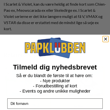
I Scarlet & Violet, kan du være heldig at finde kort som Chien-
Pao ex, Meowscarada ex eller Skeledirge ex. I Scarlet &
Violet serierne er det ikke længere muligt at få V, VMAX og
VSTAR da disse er erstattet med de mindst lige så seje ex
kort.
Relaterede produkter
Tilmeld dig nyhedsbrevet
Så er du blandt de første til at høre om:
- Nye produkter
- Forudbestilling af kort
- Events og andre unikke muligheder
Fornavn