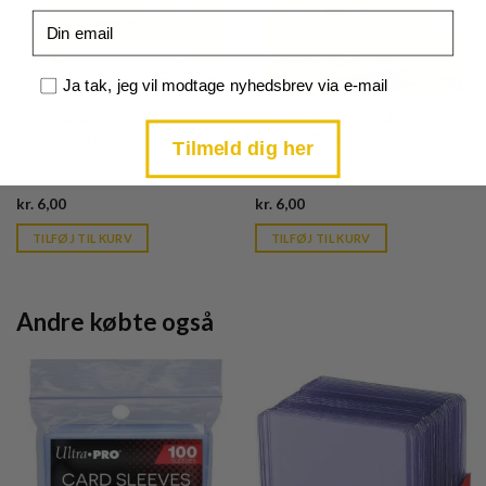
Email
Samtykke
Ja tak, jeg vil modtage nyhedsbrev via e-mail
SV02 Paldea Evolved
SV02 Paldea Evolved
Spidops - 018/193 - Reverse
Luxio - 070/193 - Reverse
Tilmeld dig her
Current
Current
kr.
6,00
kr.
6,00
price
price
is:
is:
TILFØJ TIL KURV
TILFØJ TIL KURV
kr. 39,95.
kr. 39,95.
Andre købte også