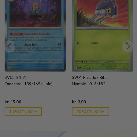
SV03.5 151
SV04 Paradox Rift
Omastar - 139/165 (Holo)
Nymble - 013/182
Current
Current
kr.
15,00
kr.
3,00
price
price
is:
is:
TILFØJ TIL KURV
TILFØJ TIL KURV
kr. 39,95.
kr. 39,95.