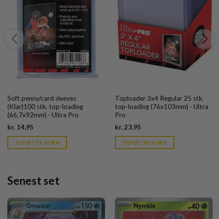
Soft penny/card sleeves
Toploader 3x4 Regular 25 stk.
(Klar)100 stk. top-loading
top-loading (76x103mm) - Ultra
(66,7x92mm) - Ultra Pro
Pro
Current
Current
kr.
14,95
kr.
23,95
price
price
is:
is:
TILFØJ TIL KURV
TILFØJ TIL KURV
kr. 39,95.
kr. 39,95.
Senest set