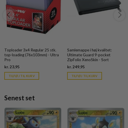
Toploader 3x4 Regular 25 stk.
Samlemappe i høj kvalitet:
top-loading (76x103mm) - Ultra
Ultimate Guard 9-pocket
Pro
ZipFolio XenoSkin - Sort
Current
Current
kr.
23,95
kr.
249,95
price
price
is:
is:
TILFØJ TIL KURV
TILFØJ TIL KURV
kr. 39,95.
kr. 39,95.
Senest set