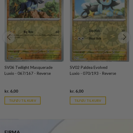
SV06 Twilight Masquerade
SV02 Paldea Evolved
Luxio - 067/167 - Reverse
Luxio - 070/193 - Reverse
Current
Current
kr.
6,00
kr.
6,00
price
price
is:
is:
TILFØJ TIL KURV
TILFØJ TIL KURV
kr. 39,95.
kr. 39,95.
FIRMA