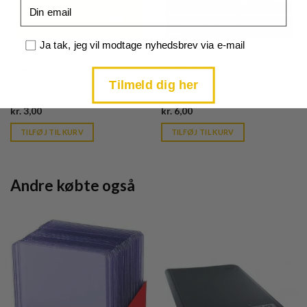
Email
Samtykke
Ja tak, jeg vil modtage nyhedsbrev via e-mail
Scarlet & Violet
Scarlet & Violet
Spewpa - 009/198
Flittle - 101/198 - Reverse
Tilmeld dig her
Current
Current
kr.
3,00
kr.
6,00
price
price
is:
is:
TILFØJ TIL KURV
TILFØJ TIL KURV
kr. 39,95.
kr. 39,95.
Andre købte også