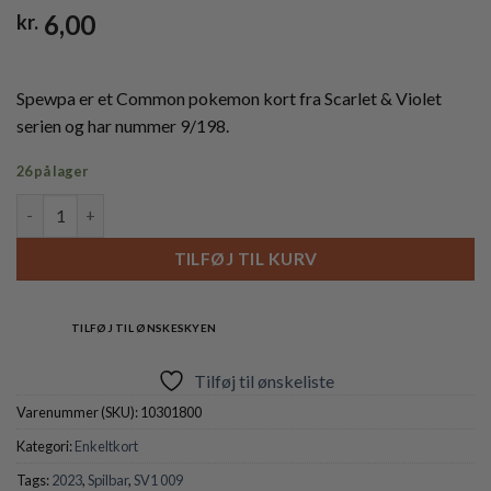
6,00
kr.
Spewpa er et Common pokemon kort fra Scarlet & Violet
serien og har nummer 9/198.
26 på lager
Spewpa - 009/198 - Reverse antal
TILFØJ TIL KURV
TILFØJ TIL ØNSKESKYEN
Tilføj til ønskeliste
Varenummer (SKU):
10301800
Kategori:
Enkeltkort
Tags:
2023
,
Spilbar
,
SV1 009