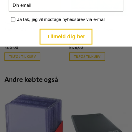
Email
Samtykke
Ja tak, jeg vil modtage nyhedsbrev via e-mail
Scarlet & Violet
Scarlet & Violet
Smoliv - 021/198
Smoliv - 020/198 - Reverse
Tilmeld dig her
Current
Current
kr.
3,00
kr.
6,00
price
price
is:
is:
TILFØJ TIL KURV
TILFØJ TIL KURV
kr. 39,95.
kr. 39,95.
Andre købte også