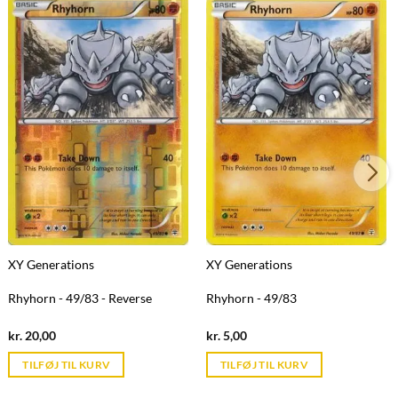
XY Generations
XY Generations
Rhyhorn - 49/83 - Reverse
Rhyhorn - 49/83
Current
Current
kr.
20,00
kr.
5,00
price
price
is:
is:
TILFØJ TIL KURV
TILFØJ TIL KURV
kr. 39,95.
kr. 39,95.