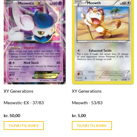
XY Generations
XY Generations
Meowstic-EX - 37/83
Meowth - 53/83
Current
Current
kr.
50,00
kr.
5,00
price
price
is:
is:
TILFØJ TIL KURV
TILFØJ TIL KURV
kr. 39,95.
kr. 39,95.