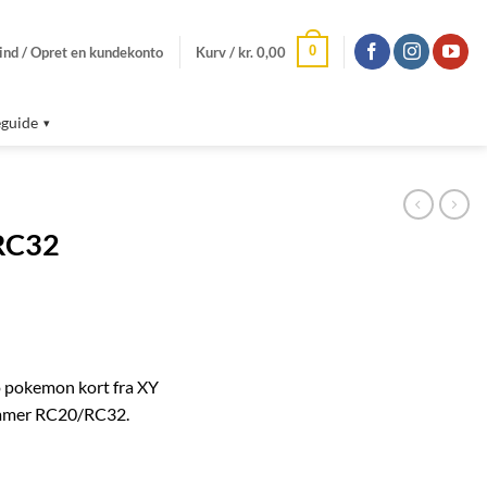
0
ind / Opret en kundekonto
Kurv /
kr.
0,00
guide
/RC32
 pokemon kort fra XY
ummer RC20/RC32.