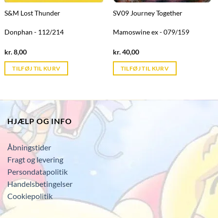
S&M Lost Thunder
SV09 Journey Together
Donphan - 112/214
Mamoswine ex - 079/159
Current
Current
kr.
8,00
kr.
40,00
price
price
is:
is:
TILFØJ TIL KURV
TILFØJ TIL KURV
kr. 39,95.
kr. 39,95.
HJÆLP OG INFO
Åbningstider
Fragt og levering
Persondatapolitik
Handelsbetingelser
Cookiepolitik