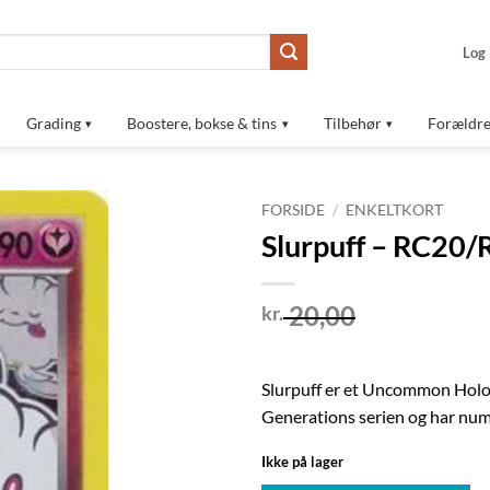
Log 
Grading
Boostere, bokse & tins
Tilbehør
Forældre
FORSIDE
/
ENKELTKORT
Slurpuff – RC20
Tilføj til
ønskeliste
20,00
kr.
Slurpuff er et Uncommon Holo
Generations serien og har n
Ikke på lager