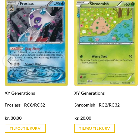
XY Generations
XY Generations
Froslass - RC8/RC32
Shroomish - RC2/RC32
Current
Current
kr.
30,00
kr.
20,00
price
price
is:
is:
TILFØJ TIL KURV
TILFØJ TIL KURV
kr. 39,95.
kr. 39,95.