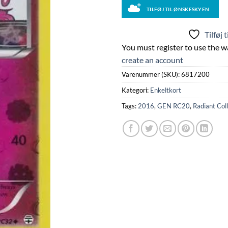
TILFØJ TIL ØNSKESKYEN
Tilføj 
You must register to use the wa
create an account
Varenummer (SKU):
6817200
Kategori:
Enkeltkort
Tags:
2016
,
GEN RC20
,
Radiant Col