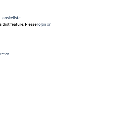
til ønskeliste
itlist feature. Please
login or
lection