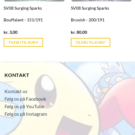
SV08 Surging Sparks
SV08 Surging Sparks
Bouffalant - 151/191
Bruxish - 200/191
Current
Current
kr.
3,00
kr.
80,00
price
price
is:
is:
TILFØJ TIL KURV
TILFØJ TIL KURV
kr. 39,95.
kr. 39,95.
KONTAKT
Kontakt os
Følg os på Facebook
Følg os på YouTube
Følg os på Instagram