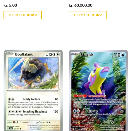
Current
Current
kr.
5,00
kr.
60.000,00
price
price
is:
is:
TILFØJ TIL KURV
TILFØJ TIL KURV
kr. 39,95.
kr. 39,95.