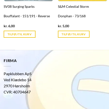
SV08 Surging Sparks
S&M Celestial Storm
Bouffalant - 151/191 - Reverse
Donphan - 73/168
Current
Current
kr.
6,00
kr.
5,00
price
price
is:
is:
TILFØJ TIL KURV
TILFØJ TIL KURV
kr. 39,95.
kr. 39,95.
FIRMA
Papklubben ApS
Ved Klædebo 14
2970 Hørsholm
CVR: 40704647