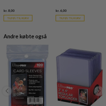
Current
Current
kr.
8,00
kr.
6,00
price
price
is:
is:
TILFØJ TIL KURV
TILFØJ TIL KURV
kr. 39,95.
kr. 39,95.
Andre købte også