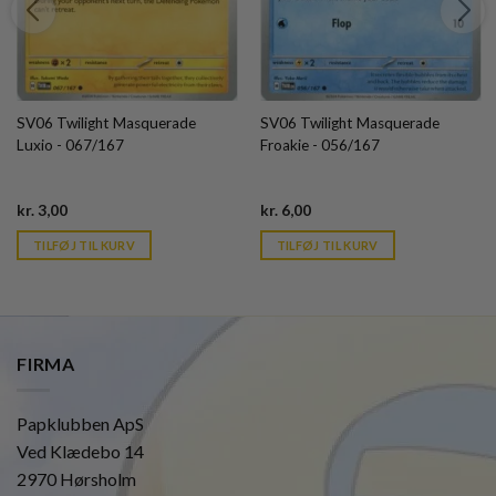
SV06 Twilight Masquerade
SV06 Twilight Masquerade
Luxio - 067/167
Froakie - 056/167
Current
Current
kr.
3,00
kr.
6,00
price
price
is:
is:
TILFØJ TIL KURV
TILFØJ TIL KURV
kr. 39,95.
kr. 39,95.
FIRMA
Papklubben ApS
Ved Klædebo 14
2970 Hørsholm