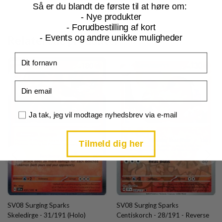
Så er du blandt de første til at høre om:
- Nye produkter
- Forudbestilling af kort
- Events og andre unikke muligheder
Relaterede produkter
Fornavn
Email
Samtykke
Ja tak, jeg vil modtage nyhedsbrev via e-mail
Tilmeld dig her
SV08 Surging Sparks
SV08 Surging Sparks
Skeledirge - 31/191 (Holo)
Centiskorch - 28/191 - Reverse