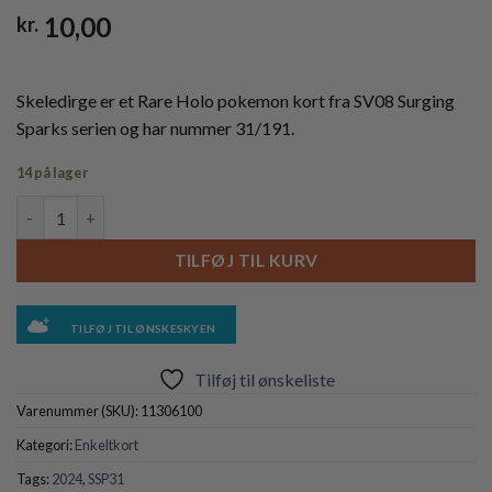
10,00
kr.
Skeledirge er et Rare Holo pokemon kort fra SV08 Surging
Sparks serien og har nummer 31/191.
14 på lager
Skeledirge - 31/191 - Reverse antal
TILFØJ TIL KURV
TILFØJ TIL ØNSKESKYEN
Tilføj til ønskeliste
Varenummer (SKU):
11306100
Kategori:
Enkeltkort
Tags:
2024
,
SSP31