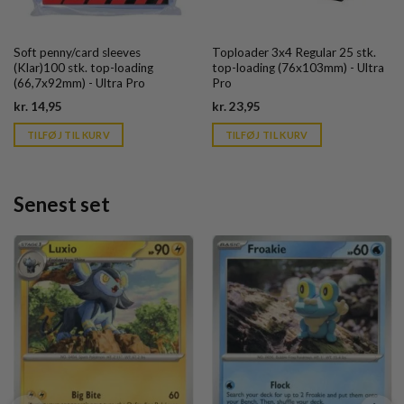
Soft penny/card sleeves
Toploader 3x4 Regular 25 stk.
(Klar)100 stk. top-loading
top-loading (76x103mm) - Ultra
(66,7x92mm) - Ultra Pro
Pro
Current
Current
kr.
14,95
kr.
23,95
price
price
is:
is:
TILFØJ TIL KURV
TILFØJ TIL KURV
kr. 39,95.
kr. 39,95.
Senest set