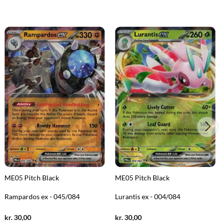
ME05 Pitch Black
ME05 Pitch Black
Rampardos ex - 045/084
Lurantis ex - 004/084
Current
Current
kr.
30,00
kr.
30,00