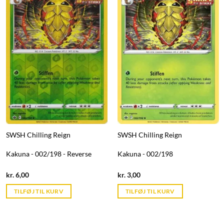
SWSH Chilling Reign
SWSH Chilling Reign
Kakuna - 002/198 - Reverse
Kakuna - 002/198
Current
Current
kr.
6,00
kr.
3,00
price
price
is:
is:
TILFØJ TIL KURV
TILFØJ TIL KURV
kr. 39,95.
kr. 39,95.