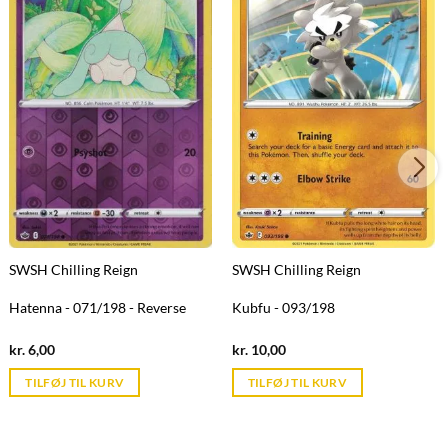
SWSH Chilling Reign
SWSH Chilling Reign
Hatenna - 071/198 - Reverse
Kubfu - 093/198
Current
Current
kr.
6,00
kr.
10,00
price
price
is:
is:
TILFØJ TIL KURV
TILFØJ TIL KURV
kr. 39,95.
kr. 39,95.