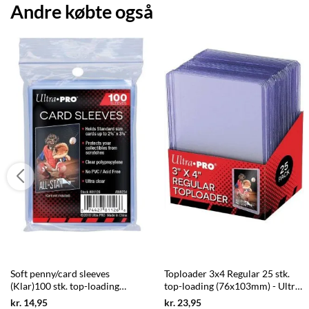
Andre købte også
Soft penny/card sleeves
Toploader 3x4 Regular 25 stk.
(Klar)100 stk. top-loading
top-loading (76x103mm) - Ultra
(66,7x92mm) - Ultra Pro
Pro
Current
Current
kr.
14,95
kr.
23,95