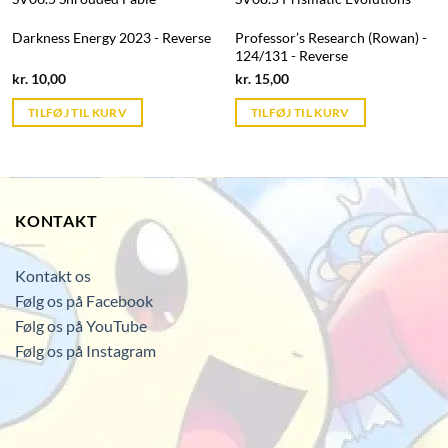
Darkness Energy 2023 - Reverse
Professor’s Research (Rowan) -
124/131 - Reverse
Current
Current
kr.
10,00
kr.
15,00
price
price
is:
is:
TILFØJ TIL KURV
TILFØJ TIL KURV
kr. 39,95.
kr. 39,95.
KONTAKT
Kontakt os
Følg os på Facebook
Følg os på YouTube
Følg os på Instagram