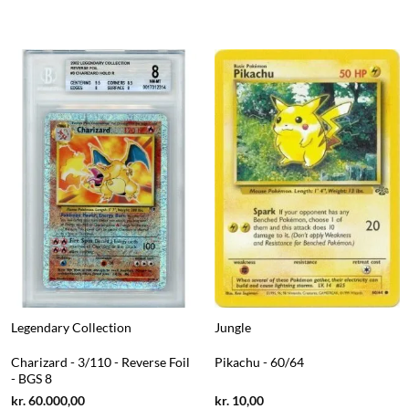
Legendary Collection
Jungle
Charizard - 3/110 - Reverse Foil
Pikachu - 60/64
- BGS 8
Current
Current
kr.
60.000,00
kr.
10,00