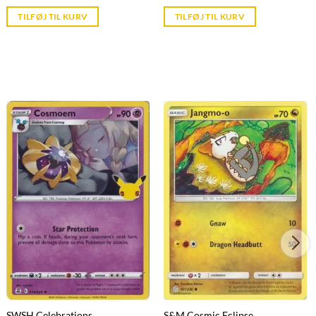
price
price
is:
is:
TILFØJ TIL KURV
TILFØJ TIL KURV
kr. 39,95.
kr. 39,95.
SWSH Celebrations
S&M Cosmic Eclipse