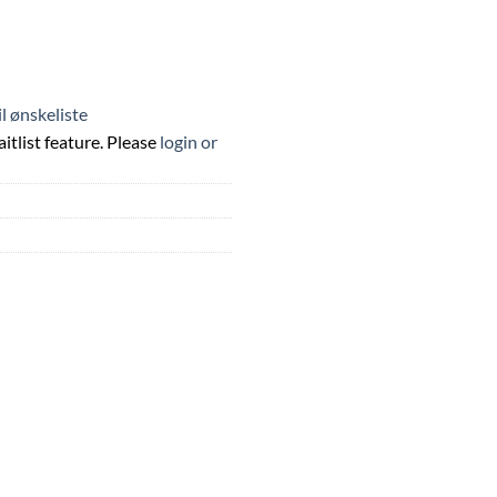
til ønskeliste
itlist feature. Please
login or