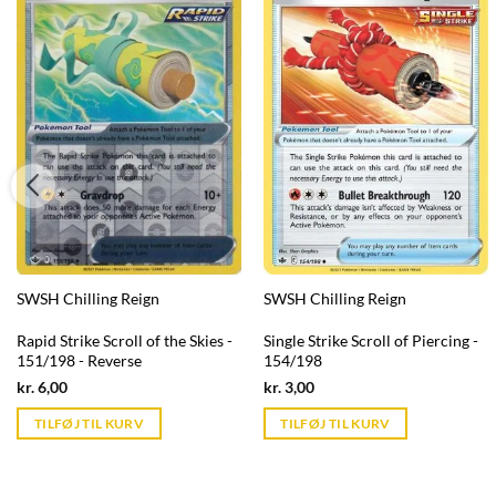
SWSH Chilling Reign
SWSH Chilling Reign
Rapid Strike Scroll of the Skies -
Single Strike Scroll of Piercing -
151/198 - Reverse
154/198
Current
Current
kr.
6,00
kr.
3,00
price
price
is:
is:
TILFØJ TIL KURV
TILFØJ TIL KURV
kr. 39,95.
kr. 39,95.