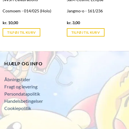
Cosmoem - 014/025 (Holo)
Jangmo-o - 161/236
Current
Current
kr.
10,00
kr.
3,00
price
price
is:
is:
TILFØJ TIL KURV
TILFØJ TIL KURV
kr. 39,95.
kr. 39,95.
HJÆLP OG INFO
Åbningstider
Fragt og levering
Persondatapolitik
Handelsbetingelser
Cookiepolitik