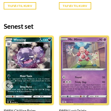
price
price
is:
is:
TILFØJ TIL KURV
TILFØJ TIL KURV
kr. 39,95.
kr. 39,95.
Senest set
SWSH Chilling Reign
SWSH Lost Origin