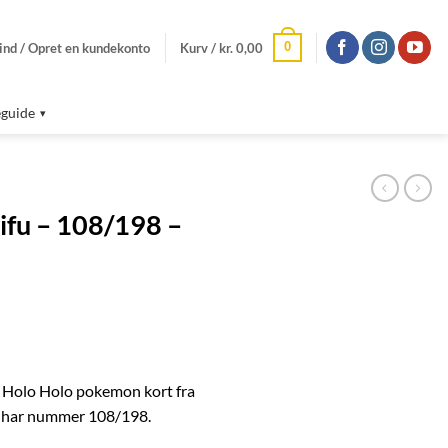
0
ind / Opret en kundekonto
Kurv /
kr.
0,00
guide
hifu – 108/198 –
re Holo Holo pokemon kort fra
g har nummer 108/198.