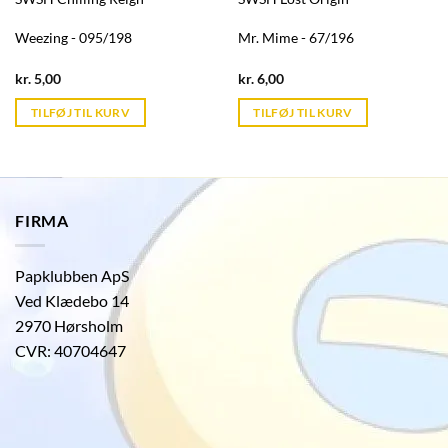
Weezing - 095/198
Mr. Mime - 67/196
Current
Current
kr.
5,00
kr.
6,00
price
price
is:
is:
TILFØJ TIL KURV
TILFØJ TIL KURV
kr. 39,95.
kr. 39,95.
FIRMA
Papklubben ApS
Ved Klædebo 14
2970 Hørsholm
CVR: 40704647