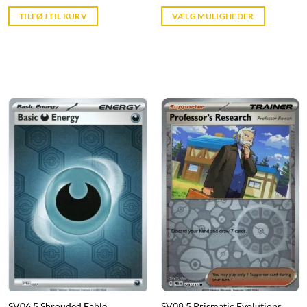
price
price
is:
is:
TILFØJ TIL KURV
VÆLG MULIGHEDER
kr. 39,95.
kr. 39,95.
SV06.5 Shrouded Fable
SV08.5 Prismatic Evolutions