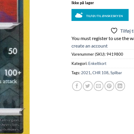
Ikke på lager
TILFØJ TIL ØNSKESKYEN
Tilføj 
You must register to use the wa
create an account
Varenummer (SKU):
9419800
Kategori:
Enkeltkort
Tags:
2021
,
CHR 108
,
Spilbar