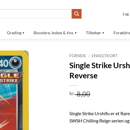
Log 
Grading
Boostere, bokse & tins
Tilbehør
Forældre
FORSIDE
/
ENKELTKORT
Single Strike Urs
Tilføj til
Reverse
ønskeliste
8,00
kr.
Single Strike Urshifu er et Ra
SWSH Chilling Reign serien o