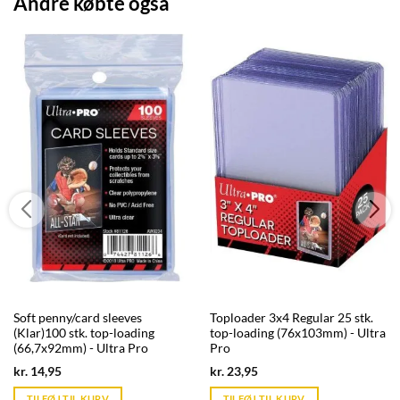
Andre købte også
Soft penny/card sleeves
Toploader 3x4 Regular 25 stk.
(Klar)100 stk. top-loading
top-loading (76x103mm) - Ultra
(66,7x92mm) - Ultra Pro
Pro
Current
Current
kr.
14,95
kr.
23,95
price
price
is:
is:
TILFØJ TIL KURV
TILFØJ TIL KURV