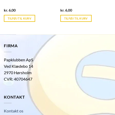
Current
Current
kr.
6,00
kr.
6,00
price
price
is:
is:
TILFØJ TIL KURV
TILFØJ TIL KURV
kr. 39,95.
kr. 39,95.
FIRMA
Papklubben ApS
Ved Klædebo 14
2970 Hørsholm
CVR: 40704647
KONTAKT
Kontakt os