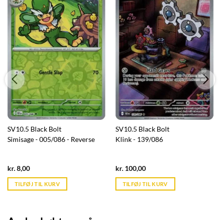
SV10.5 Black Bolt
SV10.5 Black Bolt
Simisage - 005/086 - Reverse
Klink - 139/086
Current
Current
kr.
8,00
kr.
100,00
price
price
is:
is:
TILFØJ TIL KURV
TILFØJ TIL KURV
kr. 39,95.
kr. 39,95.