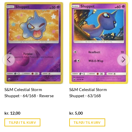
S&M Celestial Storm
S&M Celestial Storm
Shuppet - 64/168 - Reverse
Shuppet - 63/168
Current
Current
kr.
12,00
kr.
5,00
price
price
is:
is:
TILFØJ TIL KURV
TILFØJ TIL KURV
kr. 39,95.
kr. 39,95.