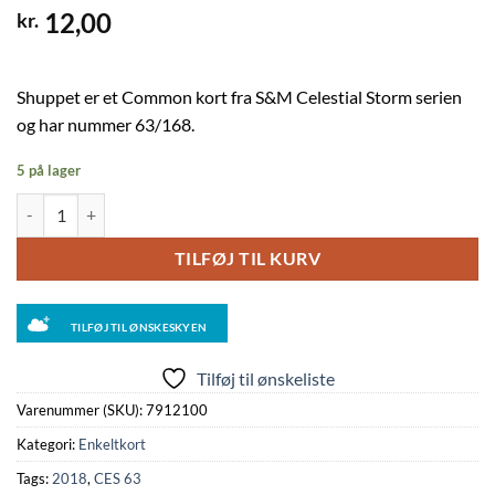
12,00
kr.
Shuppet er et Common kort fra S&M Celestial Storm serien
og har nummer 63/168.
5 på lager
Shuppet - 63/168 - Reverse antal
TILFØJ TIL KURV
TILFØJ TIL ØNSKESKYEN
Tilføj til ønskeliste
Varenummer (SKU):
7912100
Kategori:
Enkeltkort
Tags:
2018
,
CES 63