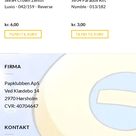
SWSH Crown Zenith
SV04 Paradox Rift
Luxio - 042/159 - Reverse
Nymble - 013/182
Current
Current
kr.
6,00
kr.
3,00
price
price
is:
is:
TILFØJ TIL KURV
TILFØJ TIL KURV
kr. 39,95.
kr. 39,95.
FIRMA
Papklubben ApS
Ved Klædebo 14
2970 Hørsholm
CVR: 40704647
KONTAKT