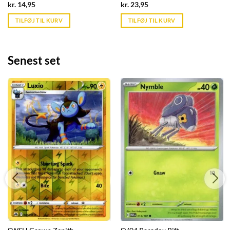
Current
Current
kr.
14,95
kr.
23,95
price
price
is:
is:
TILFØJ TIL KURV
TILFØJ TIL KURV
kr. 39,95.
kr. 39,95.
Senest set