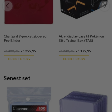
Charizard 9-pocket zippered
Akryl display case til Pokémon
Pro-Binder
Elite Trainer Box (TAB)
Original
Current
Original
Current
kr.
399,95
kr.
299,95
kr.
239,95
kr.
179,95
price
price
price
price
was:
is:
was:
is:
TILFØJ TIL KURV
TILFØJ TIL KURV
kr. 399,95.
kr. 39,95.
kr. 239,95.
kr. 39,95.
Senest set