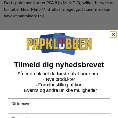
Dette pokemon kort er PSA 8 (NM-MT 8), hvilket betyder at
kortet er Near Mint-Mint, altså i meget god stand, men kan
have et par mindre fejl.
Relaterede produkter
Tilmeld dig nyhedsbrevet
Så er du blandt de første til at høre om:
- Nye produkter
- Forudbestilling af kort
- Events og andre unikke muligheder
Fornavn
Email