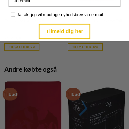
Samtykke
Ja tak, jeg vil modtage nyhedsbrev via e-mail
EX Sandstorm
Legendary Collection
Cradily - 3/100 - PSA 9
Charizard - 3/110 - Reverse Foil -
BGS 8
Tilmeld dig her
Current
Current
kr.
550,00
kr.
60.000,00
price
price
is:
is:
TILFØJ TIL KURV
TILFØJ TIL KURV
kr. 39,95.
kr. 39,95.
Andre købte også
Tilbud
Tilbud