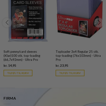
Soft penny/card sleeves
Toploader 3x4 Regular 25 stk.
(Klar)100 stk. top-loading
top-loading (76x103mm) - Ultra
(66,7x92mm) - Ultra Pro
Pro
Current
Current
kr.
14,95
kr.
23,95
price
price
is:
is:
TILFØJ TIL KURV
TILFØJ TIL KURV
kr. 39,95.
kr. 39,95.
FIRMA