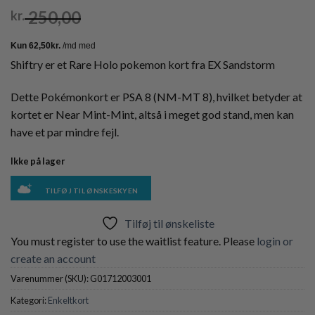
250,00
kr.
Shiftry er et Rare Holo pokemon kort fra EX Sandstorm
Dette Pokémonkort er PSA 8 (NM-MT 8), hvilket betyder at
kortet er Near Mint-Mint, altså i meget god stand, men kan
have et par mindre fejl.
Ikke på lager
TILFØJ TIL ØNSKESKYEN
Tilføj til ønskeliste
You must register to use the waitlist feature. Please
login or
create an account
Varenummer (SKU):
G01712003001
Kategori:
Enkeltkort